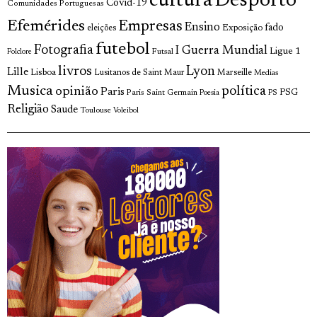
cultura
Desporto
Covid-19
Comunidades Portuguesas
Efemérides
Empresas
Ensino
fado
Exposição
eleições
futebol
Fotografia
I Guerra Mundial
Ligue 1
Futsal
Folclore
livros
Lyon
Lille
Lisboa
Lusitanos de Saint Maur
Marseille
Medias
Musica
política
opinião
Paris
Paris Saint Germain
PSG
Poesia
PS
Religião
Saude
Toulouse
Voleibol