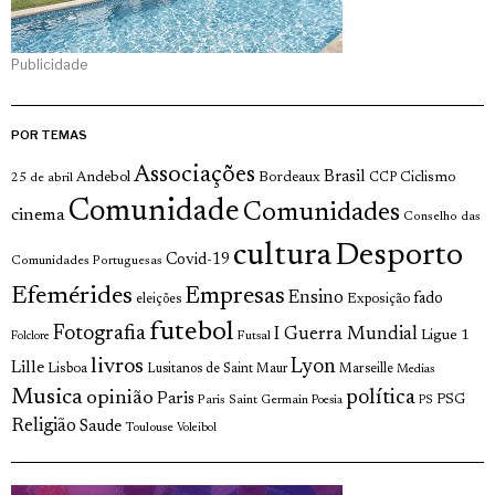
Publicidade
POR TEMAS
Associações
Brasil
Andebol
Bordeaux
Ciclismo
25 de abril
CCP
Comunidade
Comunidades
cinema
Conselho das
cultura
Desporto
Covid-19
Comunidades Portuguesas
Efemérides
Empresas
Ensino
fado
Exposição
eleições
futebol
Fotografia
I Guerra Mundial
Ligue 1
Futsal
Folclore
livros
Lyon
Lille
Lisboa
Lusitanos de Saint Maur
Marseille
Medias
Musica
política
opinião
Paris
Paris Saint Germain
PSG
Poesia
PS
Religião
Saude
Toulouse
Voleibol