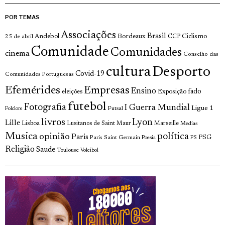
POR TEMAS
Associações
Brasil
Andebol
Bordeaux
Ciclismo
25 de abril
CCP
Comunidade
Comunidades
cinema
Conselho das
cultura
Desporto
Covid-19
Comunidades Portuguesas
Efemérides
Empresas
Ensino
fado
Exposição
eleições
futebol
Fotografia
I Guerra Mundial
Ligue 1
Futsal
Folclore
livros
Lyon
Lille
Lisboa
Lusitanos de Saint Maur
Marseille
Medias
Musica
política
opinião
Paris
Paris Saint Germain
PSG
Poesia
PS
Religião
Saude
Toulouse
Voleibol