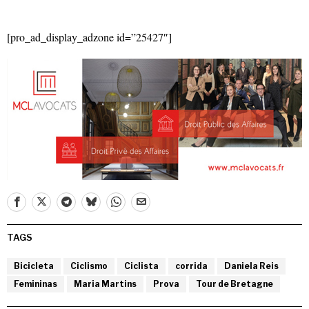
[pro_ad_display_adzone id=”25427″]
TAGS
Bicicleta
Ciclismo
Ciclista
corrida
Daniela Reis
Femininas
Maria Martins
Prova
Tour de Bretagne