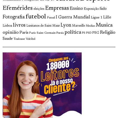
Efemérides
Empresas
Ensino
fado
Exposição
eleições
futebol
Fotografia
I Guerra Mundial
Lille
Ligue 1
Futsal
livros
Musica
Lyon
Lisboa
Lusitanos de Saint Maur
Marseille
Medias
opinião
política
Religião
Paris
Paris Saint Germain
PSG
Poesia
PS
PSD
Saude
Toulouse
Voleibol