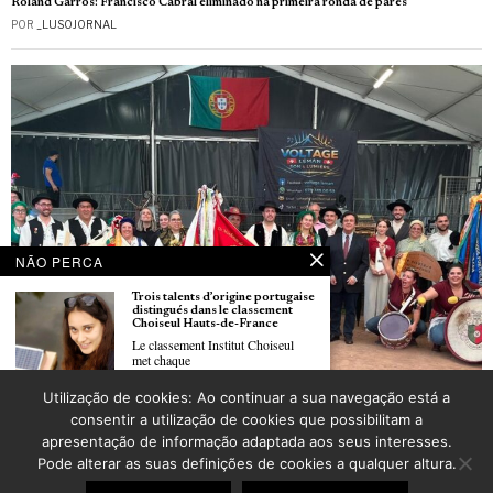
Roland Garros: Francisco Cabral eliminado na primeira ronda de pares
POR
_LUSOJORNAL
NÃO PERCA
Trois talents d’origine portugaise
distingués dans le classement
Choiseul Hauts-de-France
Le classement Institut Choiseul
met chaque
Festival de folclore de Molsheim foi organizado pelo grupo folclórico “Estrela
Utilização de cookies: Ao continuar a sua navegação está a
Dourada” de Strasbourg
Morreu o arquiteto português
consentir a utilização de cookies que possibilitam a
POR
_LUSOJORNAL
nascido em Armentières Filipe
apresentação de informação adaptada aos seus interesses.
Lopes
O arquiteto Filipe Mário Lopes,
Pode alterar as suas definições de cookies a qualquer altura.
nascido
©
2026
LusoJornal | Todos os direitos reservados