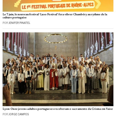
Le 7 juin, le nouveau festival ‘Luso Festival’ fera vibrer Chambéry au rythme de la
culture portugaise
POR
JENIFER PINATEL
Lyon: Onze jovens adultos portugueses receberam o sacramento da Crisma em Vaise
POR
JORGE CAMPOS