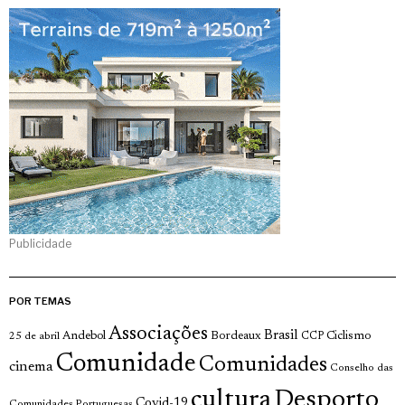
Publicidade
POR TEMAS
Associações
Brasil
Andebol
Bordeaux
Ciclismo
25 de abril
CCP
Comunidade
Comunidades
cinema
Conselho das
cultura
Desporto
Covid-19
Comunidades Portuguesas