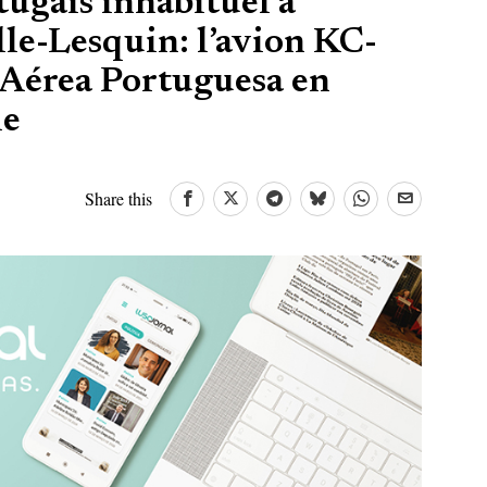
tugais inhabituel à
lle-Lesquin: l’avion KC-
 Aérea Portuguesa en
le
Share this