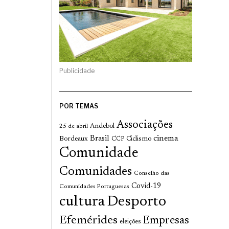
Publicidade
POR TEMAS
Associações
Andebol
25 de abril
cinema
Brasil
Bordeaux
Ciclismo
CCP
Comunidade
Comunidades
Conselho das
Covid-19
Comunidades Portuguesas
cultura
Desporto
Efemérides
Empresas
eleições