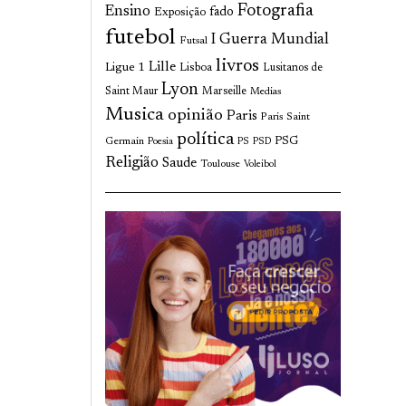
Fotografia
Ensino
fado
Exposição
futebol
I Guerra Mundial
Futsal
livros
Lille
Ligue 1
Lisboa
Lusitanos de
Lyon
Saint Maur
Marseille
Medias
Musica
opinião
Paris
Paris Saint
política
Germain
PSG
Poesia
PS
PSD
Religião
Saude
Toulouse
Voleibol