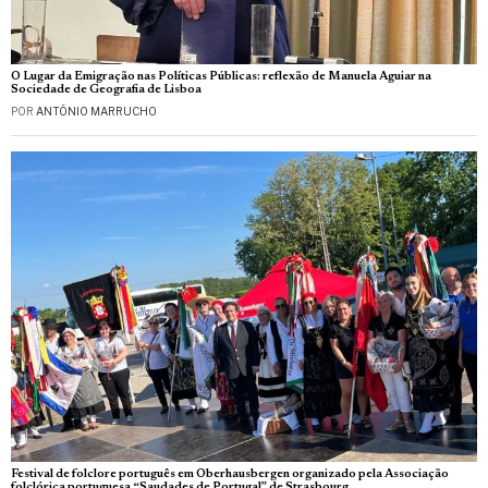
O Lugar da Emigração nas Políticas Públicas: reflexão de Manuela Aguiar na
Sociedade de Geografia de Lisboa
POR
ANTÓNIO MARRUCHO
Festival de folclore português em Oberhausbergen organizado pela Associação
folclórica portuguesa “Saudades de Portugal” de Strasbourg