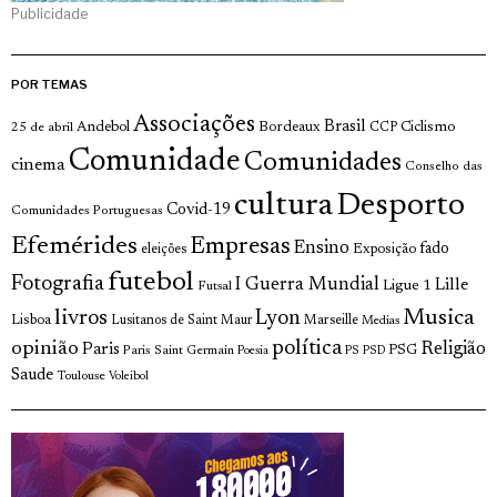
Publicidade
POR TEMAS
Associações
Brasil
Andebol
Bordeaux
Ciclismo
25 de abril
CCP
Comunidade
Comunidades
cinema
Conselho das
cultura
Desporto
Covid-19
Comunidades Portuguesas
Efemérides
Empresas
Ensino
fado
Exposição
eleições
futebol
Fotografia
I Guerra Mundial
Lille
Ligue 1
Futsal
livros
Musica
Lyon
Lisboa
Lusitanos de Saint Maur
Marseille
Medias
opinião
política
Religião
Paris
Paris Saint Germain
PSG
Poesia
PS
PSD
Saude
Toulouse
Voleibol