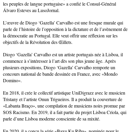
les peuples de langue portugaise» a confié le Consul-Général
Álvaro Esteves au LusoJornal.
L’œuvre de Diogo ‘Gazella’ Carvalho est une fresque murale qui
parle de l’histoire de l’opposition à la dictature et de l’avènement de
la démocratie au Portugal. Elle veut offrir une réflexion sur les
objectifs de la Révolution des Œillets.
Diogo ‘Gazella’ Carvalho est un artiste portugais née à Lisboa, il
commence à s’intéresser à l’art dès son plus jeune âge. Après
plusieurs expositions, Diogo ‘Gazella’ Carvalho remporte un
concours national de bande dessinée en France, avec «Mondo
Domino».
En 2018, il crée le collectif artistique UniDigrazz avec le musicien
Tristany et l’artiste Onun Trigueiros. Il a produit la couverture de
«Labanta Braço», une compilation de musiciens noirs promue par
SOS Racismo. En 2019, il a fait partie du projet Lisboa Criola, qui
parle d’une Lisboa moderne consciente de sa mixité.
En 2020, il a conçu la série «Baxu Ku Riba», nominée pour le