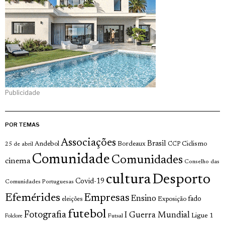
Publicidade
POR TEMAS
Associações
Brasil
Andebol
Bordeaux
Ciclismo
25 de abril
CCP
Comunidade
Comunidades
cinema
Conselho das
cultura
Desporto
Covid-19
Comunidades Portuguesas
Efemérides
Empresas
Ensino
fado
Exposição
eleições
futebol
Fotografia
I Guerra Mundial
Ligue 1
Futsal
Folclore