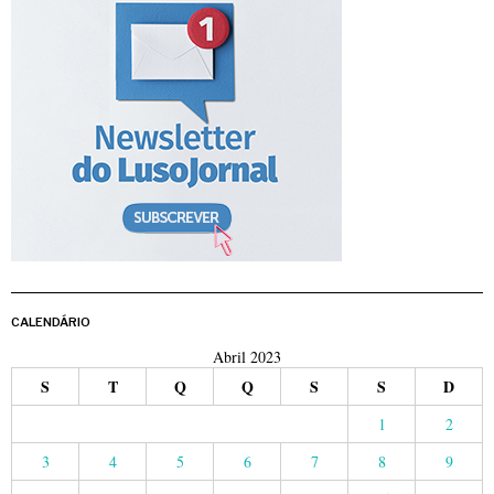
CALENDÁRIO
Abril 2023
S
T
Q
Q
S
S
D
1
2
3
4
5
6
7
8
9