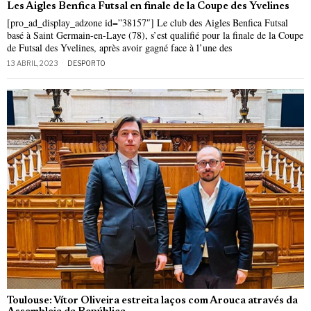
Les Aigles Benfica Futsal en finale de la Coupe des Yvelines
[pro_ad_display_adzone id=”38157″] Le club des Aigles Benfica Futsal
basé à Saint Germain-en-Laye (78), s’est qualifié pour la finale de la Coupe
de Futsal des Yvelines, après avoir gagné face à l’une des
13 ABRIL, 2023
DESPORTO
Toulouse: Vítor Oliveira estreita laços com Arouca através da