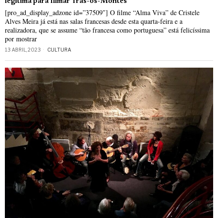
legítima para filmar Trás-os-Montes”
[pro_ad_display_adzone id=”37509″] O filme “Alma Viva” de Cristele
Alves Meira já está nas salas francesas desde esta quarta-feira e a
realizadora, que se assume “tão francesa como portuguesa” está felicíssima
por mostrar
13 ABRIL, 2023
CULTURA