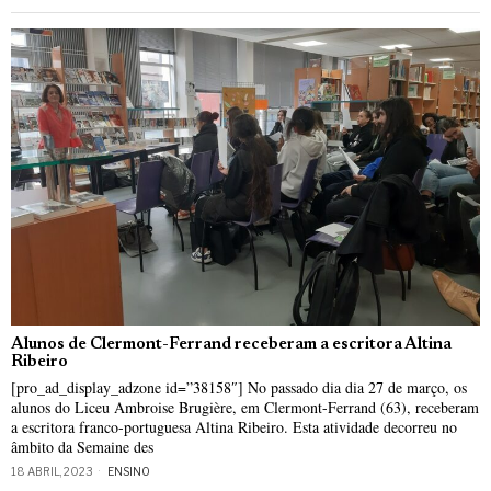
Alunos de Clermont-Ferrand receberam a escritora Altina
Ribeiro
[pro_ad_display_adzone id=”38158″] No passado dia dia 27 de março, os
alunos do Liceu Ambroise Brugière, em Clermont-Ferrand (63), receberam
a escritora franco-portuguesa Altina Ribeiro. Esta atividade decorreu no
âmbito da Semaine des
18 ABRIL, 2023
ENSINO