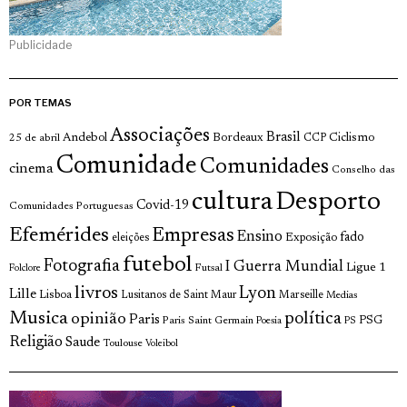
Publicidade
POR TEMAS
Associações
Brasil
Andebol
Bordeaux
Ciclismo
25 de abril
CCP
Comunidade
Comunidades
cinema
Conselho das
cultura
Desporto
Covid-19
Comunidades Portuguesas
Efemérides
Empresas
Ensino
fado
Exposição
eleições
futebol
Fotografia
I Guerra Mundial
Ligue 1
Futsal
Folclore
livros
Lyon
Lille
Lisboa
Lusitanos de Saint Maur
Marseille
Medias
Musica
política
opinião
Paris
Paris Saint Germain
PSG
Poesia
PS
Religião
Saude
Toulouse
Voleibol