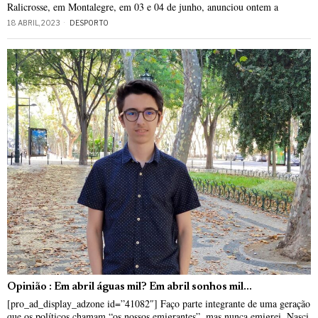
Ralicrosse, em Montalegre, em 03 e 04 de junho, anunciou ontem a
18 ABRIL, 2023
DESPORTO
Opinião : Em abril águas mil? Em abril sonhos mil…
[pro_ad_display_adzone id=”41082″] Faço parte integrante de uma geração
que os políticos chamam “os nossos emigrantes”, mas nunca emigrei. Nasci