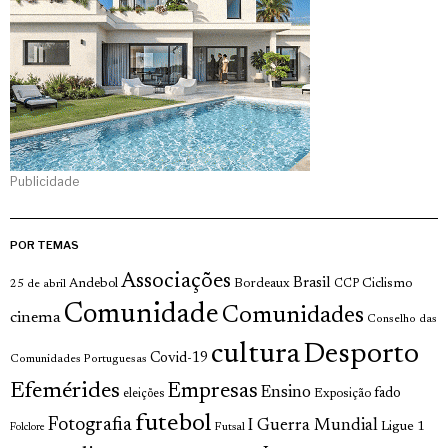
Publicidade
POR TEMAS
Associações
Brasil
Andebol
Bordeaux
Ciclismo
25 de abril
CCP
Comunidade
Comunidades
cinema
Conselho das
cultura
Desporto
Covid-19
Comunidades Portuguesas
Efemérides
Empresas
Ensino
fado
Exposição
eleições
futebol
Fotografia
I Guerra Mundial
Ligue 1
Futsal
Folclore