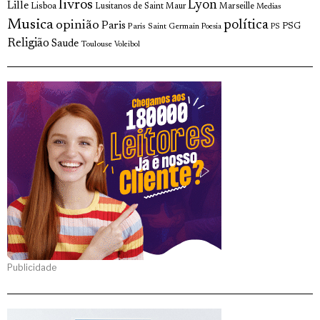
livros
Lyon
Lille
Lisboa
Lusitanos de Saint Maur
Marseille
Medias
Musica
política
opinião
Paris
Paris Saint Germain
PSG
Poesia
PS
Religião
Saude
Toulouse
Voleibol
Publicidade