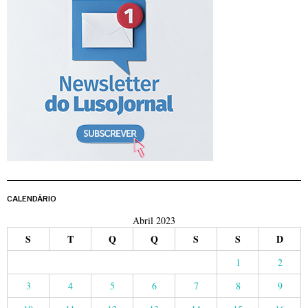
CALENDÁRIO
Abril 2023
S
T
Q
Q
S
S
D
1
2
3
4
5
6
7
8
9