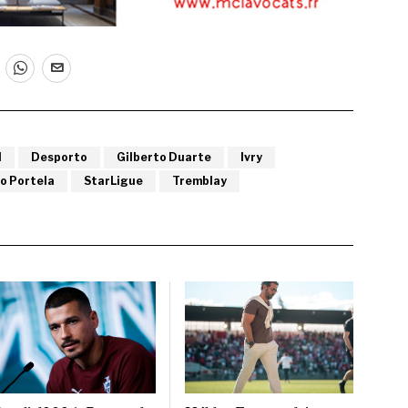
l
Desporto
Gilberto Duarte
Ivry
o Portela
StarLigue
Tremblay