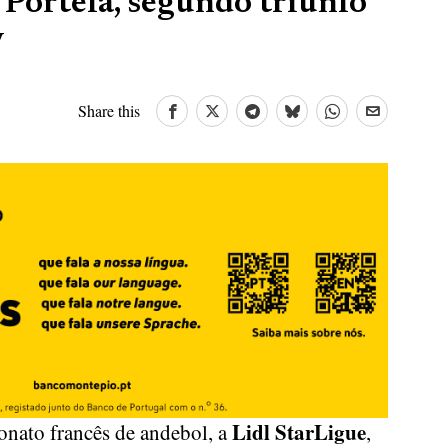
Portela, segundo triunfo
y
Share this
Lidl StarLigue
nato francês de andebol, a
,