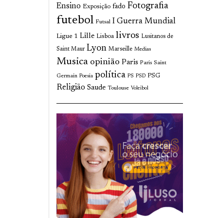
Fotografia
Ensino
fado
Exposição
futebol
I Guerra Mundial
Futsal
livros
Lille
Ligue 1
Lisboa
Lusitanos de
Lyon
Saint Maur
Marseille
Medias
Musica
opinião
Paris
Paris Saint
política
Germain
PSG
Poesia
PS
PSD
Religião
Saude
Toulouse
Voleibol