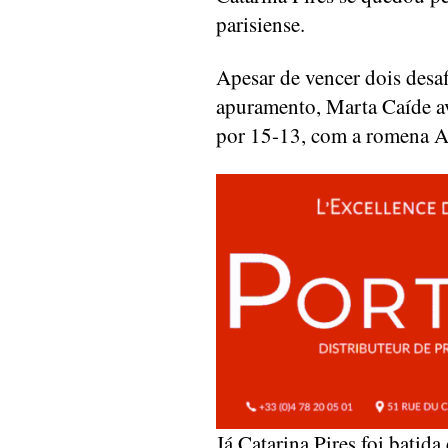
parisiense.
Apesar de vencer dois desa
apuramento, Marta Caíde av
por 15-13, com a romena A
Já Catarina Pires foi batida