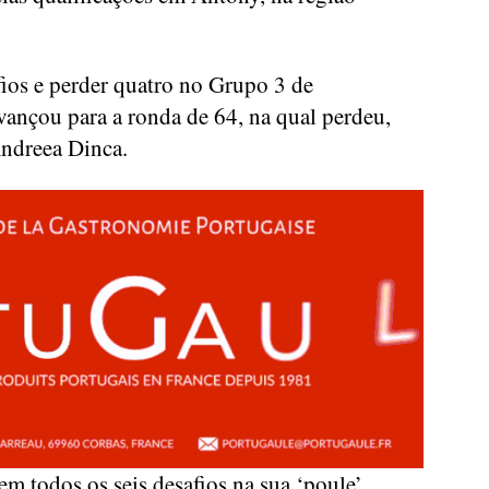
fios e perder quatro no Grupo 3 de
ançou para a ronda de 64, na qual perdeu,
ndreea Dinca.
 em todos os seis desafios na sua ‘poule’.