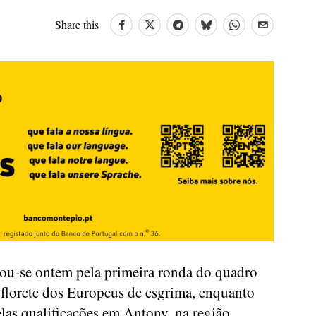
Share this
cou-se ontem pela primeira ronda do quadro
 florete dos Europeus de esgrima, enquanto
las qualificações em Antony, na região