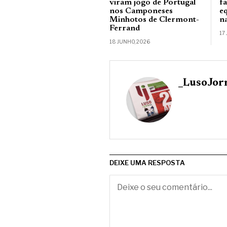
viram jogo de Portugal
f
nos Camponeses
eq
Minhotos de Clermont-
n
Ferrand
17
18 JUNHO, 2026
_LusoJor
DEIXE UMA RESPOSTA