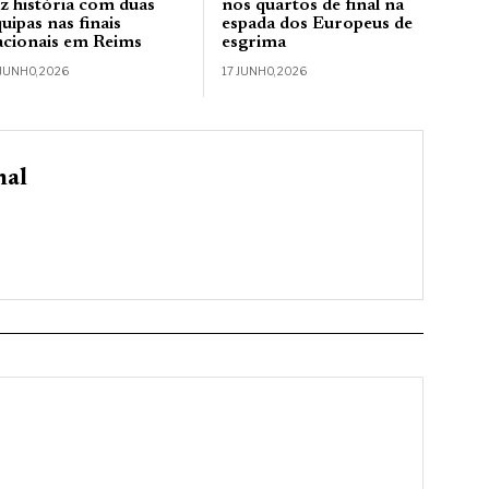
az história com duas
nos quartos de final na
uipas nas finais
espada dos Europeus de
acionais em Reims
esgrima
 JUNHO, 2026
17 JUNHO, 2026
nal