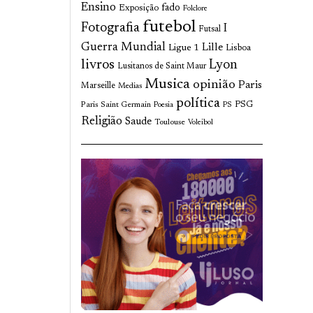
Ensino
fado
Exposição
Folclore
futebol
Fotografia
I
Futsal
Guerra Mundial
Lille
Ligue 1
Lisboa
livros
Lyon
Lusitanos de Saint Maur
Musica
opinião
Paris
Marseille
Medias
política
Paris Saint Germain
PSG
Poesia
PS
Religião
Saude
Toulouse
Voleibol