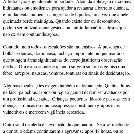
A hidratação é igualmente importante. Além da aplicação de cremes
hidratantes ou emolientes para ajudar a restaurar a barreira cutânea,
é fundamental aumentar a ingestão de líquidos, uma vez que a pele
queimada perde mais água. Quando existe dor ou desconforto,
podem ser utilizados analgésicos ou anti-inflamatórios, desde que
não existam contraindicações.
Contudo, nem todos os escaldões são inofensivos. A presença de
bolhas extensas, dor intensa, inchaço importante ou queimaduras
que atingem áreas significativas do corpo justificam observação
médica. O mesmo acontece quando surgem sintomas gerais como
febre, arrepios, náuseas, vómitos, tonturas ou sinais de desidratação.
Algumas localizações exigem também maior atenção. Queimaduras
na face, pálpebras, lábios ou região genital devem ser avaliadas por
um profissional de saúde. Crianças pequenas, idosos e pessoas com
doenças crónicas ou imunossupressão constituem grupos mais
vulneráveis e merecem vigilância acrescida.
Outro sinal de alerta é a evolução da queimadura. Se a vermelhidão,
a dor ou o edema continuarem a agravar-se após 48 horas, ou se