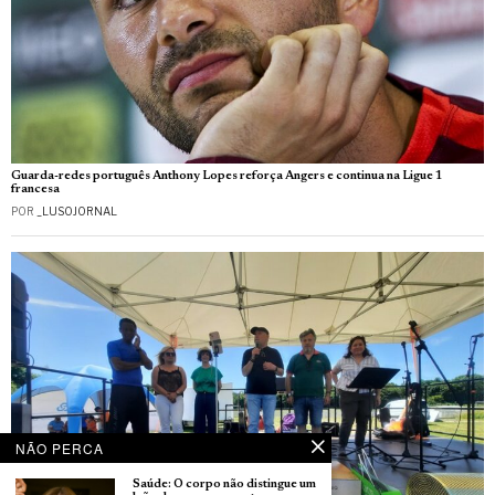
Guarda-redes português Anthony Lopes reforça Angers e continua na Ligue 1
francesa
POR
_LUSOJORNAL
NÃO PERCA
Saúde: O corpo não distingue um