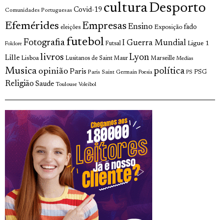
cultura
Desporto
Covid-19
Comunidades Portuguesas
Efemérides
Empresas
Ensino
fado
Exposição
eleições
futebol
Fotografia
I Guerra Mundial
Ligue 1
Futsal
Folclore
livros
Lyon
Lille
Lisboa
Lusitanos de Saint Maur
Marseille
Medias
Musica
política
opinião
Paris
Paris Saint Germain
PSG
Poesia
PS
Religião
Saude
Toulouse
Voleibol