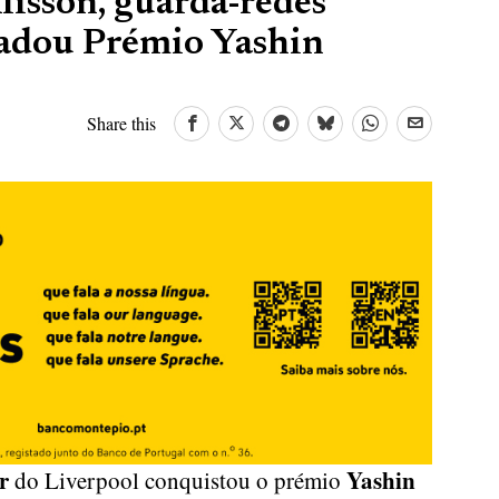
lisson, guarda-redes
cadou Prémio Yashin
Share this
r
Yashin
do Liverpool conquistou o prémio