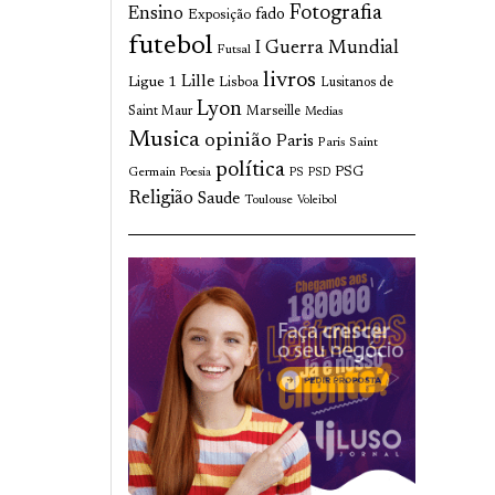
Fotografia
Ensino
fado
Exposição
futebol
I Guerra Mundial
Futsal
livros
Lille
Ligue 1
Lisboa
Lusitanos de
Lyon
Saint Maur
Marseille
Medias
Musica
opinião
Paris
Paris Saint
política
Germain
PSG
Poesia
PS
PSD
Religião
Saude
Toulouse
Voleibol