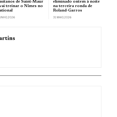
usitanos de Saint‑Maur
eliminado ontem à noite
 vai treinar o Nîmes no
na terceira ronda de
ational
Roland-Garros
JUNHO, 2026
31 MAIO, 2026
rtins