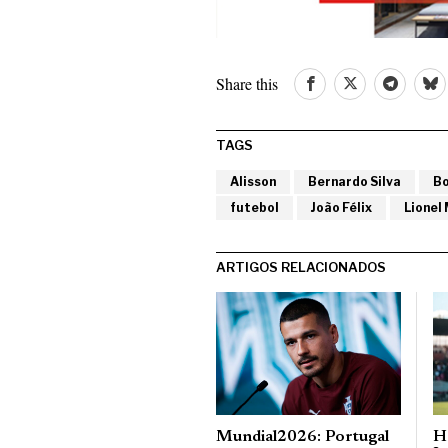
Share this
TAGS
Alisson
Bernardo Silva
Bo
futebol
João Félix
Lionel
ARTIGOS RELACIONADOS
Mundial2026: Portugal
H