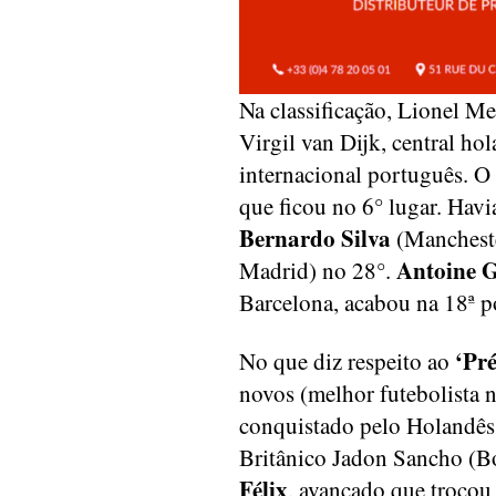
Na classificação, Lionel Me
Virgil van Dijk, central ho
internacional português. O 
que ficou no 6° lugar. Havi
Bernardo Silva
(Mancheste
Antoine 
Madrid) no 28°.
Barcelona, acabou na 18ª p
‘Pr
No que diz respeito ao
novos (melhor futebolista n
conquistado pelo Holandês M
Britânico Jadon Sancho (B
Félix
, avançado que trocou