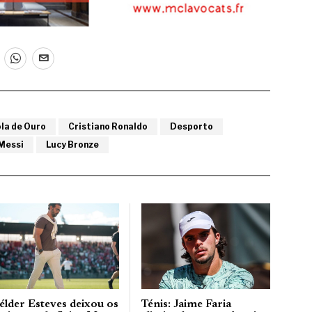
la de Ouro
Cristiano Ronaldo
Desporto
 Messi
Lucy Bronze
élder Esteves deixou os
Ténis: Jaime Faria