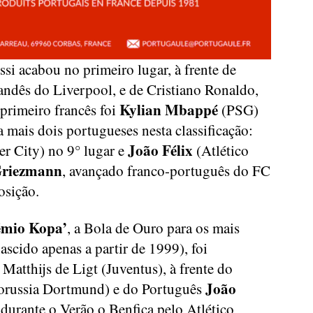
ssi acabou no primeiro lugar, à frente de
landês do Liverpool, e de Cristiano Ronaldo,
Kylian Mbappé
primeiro francês foi
(PSG)
a mais dois portugueses nesta classificação:
João Félix
r City) no 9° lugar e
(Atlético
Griezmann
, avançado franco-português do FC
osição.
émio Kopa’
, a Bola de Ouro para os mais
ascido apenas a partir de 1999), foi
atthijs de Ligt (Juventus), à frente do
João
orussia Dortmund) e do Português
 durante o Verão o Benfica pelo Atlético