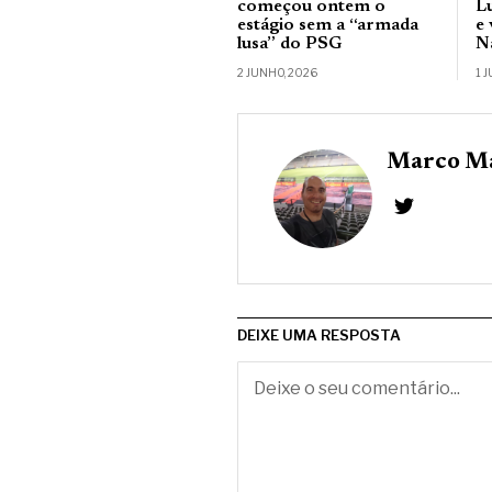
começou ontem o
L
estágio sem a “armada
e
lusa” do PSG
N
2 JUNHO, 2026
1 
Marco Ma
DEIXE UMA RESPOSTA