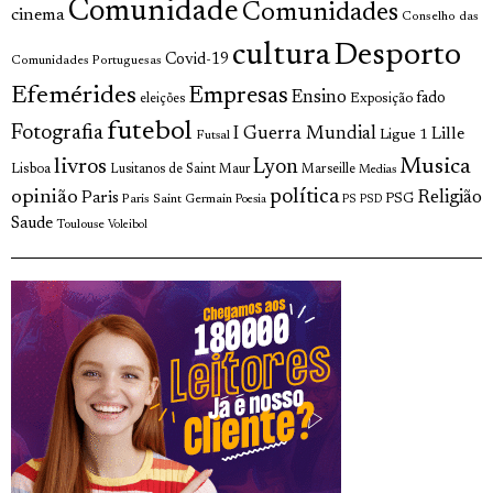
Comunidade
Comunidades
cinema
Conselho das
cultura
Desporto
Covid-19
Comunidades Portuguesas
Efemérides
Empresas
Ensino
fado
Exposição
eleições
futebol
Fotografia
I Guerra Mundial
Lille
Ligue 1
Futsal
livros
Musica
Lyon
Lisboa
Lusitanos de Saint Maur
Marseille
Medias
opinião
política
Religião
Paris
Paris Saint Germain
PSG
Poesia
PS
PSD
Saude
Toulouse
Voleibol