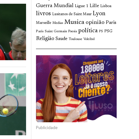
Guerra Mundial
Lille
Ligue 1
Lisboa
livros
Lyon
Lusitanos de Saint Maur
Musica
opinião
Paris
Marseille
Medias
política
Paris Saint Germain
PSG
Poesia
PS
Religião
Saude
Toulouse
Voleibol
Publicidade