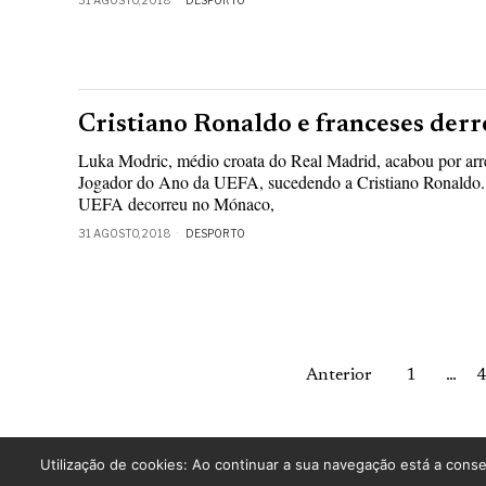
31 AGOSTO, 2018
DESPORTO
Cristiano Ronaldo e franceses der
Luka Modric, médio croata do Real Madrid, acabou por arr
Jogador do Ano da UEFA, sucedendo a Cristiano Ronaldo.
UEFA decorreu no Mónaco,
31 AGOSTO, 2018
DESPORTO
Anterior
1
…
4
Utilização de cookies: Ao continuar a sua navegação está a conse