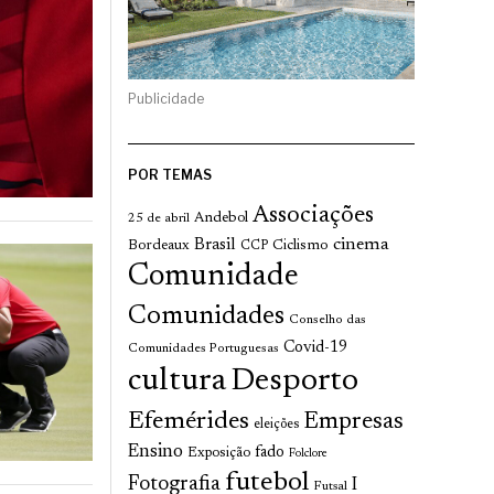
Publicidade
POR TEMAS
Associações
Andebol
25 de abril
cinema
Brasil
Bordeaux
Ciclismo
CCP
Comunidade
Comunidades
Conselho das
Covid-19
Comunidades Portuguesas
cultura
Desporto
Efemérides
Empresas
eleições
Ensino
fado
Exposição
Folclore
futebol
Fotografia
I
Futsal