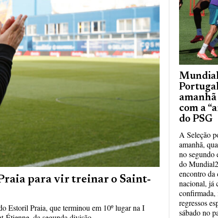
Mundia
Portugal
amanhã a
com a “a
do PSG
A Seleção p
amanhã, quar
no segundo e
do Mundial2
encontro da 
raia para vir treinar o Saint-
nacional, já
confirmada,
regressos es
 Estoril Praia, que terminou em 10º lugar na I
sábado no pa
nt-Étienne, da segunda divisão