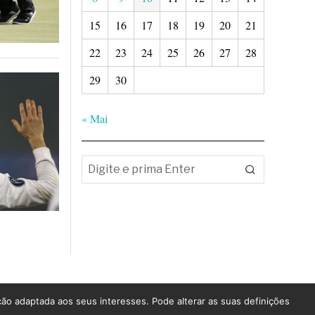
15
16
17
18
19
20
21
22
23
24
25
26
27
28
29
30
« Mai
ção adaptada aos seus interesses. Pode alterar as suas definições