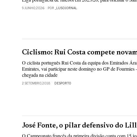
9 JUNHO, 2026
POR
_LUSOJORNAL
Ciclismo: Rui Costa compete nova
O ciclista português Rui Costa da equipa dos Emirados Á
Emirates, vai participar neste domingo no GP de Fourmies 
chegada na cidade
2 SETEMBRO, 2018
DESPORTO
José Fonte, o pilar defensivo do Lil
O Campeonato francês da primeira divisão conta com 15 jo