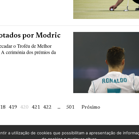
rotados por Modric
ecadar o Troféu de Melhor
 A cerimónia dos prémios da
18
419
420
421
422
…
501
Próximo
ntir a utilização de cookies que possibilitam a apresentação de informa