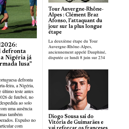
Tour Auvergne-Rhône-
Alpes : Clément Braz
Afonso, l’attaquant du
jour sur la plus longue
étape
La deuxième étape du Tour
l2026:
Auvergne-Rhône-Alpes,
 defronta
anciennement appelé Dauphiné,
disputée ce lundi 8 juin sur 234
 Nigéria já
rmada lusa”
ortuguesa defronta
ta-feira, a Nigéria,
 último teste antes
026 de futebol, no
despedida ao solo
 com uma ausência
 mas também
Diogo Sousa sai do
perados. Expulso no
Vitória de Guimarães e
rticular com
vai reforçar os franceses