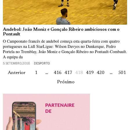
Andebol: João Moniz e Gonçalo Ribeiro ambiciosos com o
Pontault
O Campeonato francês de andebol começa esta quarta-feira com quatro
portugueses na Lidl StarLigue: Wilson Davyes no Dunkerque, Pedro
Portela no Tremblay, João Moniz e Gonçalo Ribeiro no Pontault-Combault.
A equipa da
5 SETEMBRO, 2018
DESPORTO
Anterior
1
…
416
417
418
419
420
…
501
Próximo