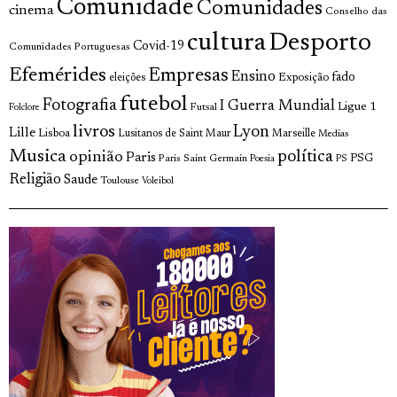
Comunidade
Comunidades
cinema
Conselho das
cultura
Desporto
Covid-19
Comunidades Portuguesas
Efemérides
Empresas
Ensino
fado
Exposição
eleições
futebol
Fotografia
I Guerra Mundial
Ligue 1
Futsal
Folclore
livros
Lyon
Lille
Lisboa
Lusitanos de Saint Maur
Marseille
Medias
Musica
política
opinião
Paris
Paris Saint Germain
PSG
Poesia
PS
Religião
Saude
Toulouse
Voleibol