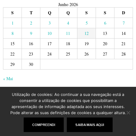
Junho 2026
S
T
Q
Q
S
S
D
1
2
3
4
5
6
7
8
9
10
11
12
13
14
15
16
17
18
19
20
21
22
23
24
25
26
27
28
29
30
« Mai
Utilização de cookies: Ao continuar a sua navegação está a
consentir a utilização de cookies que possibilitam a
apresentação de informação adaptada aos seus interesses.
Pode alterar as suas definições de cookies a qualquer altura.
©
2026
LusoJornal | Todos os direitos reservados
COMPREENDI
SAIBA MAIS AQUI