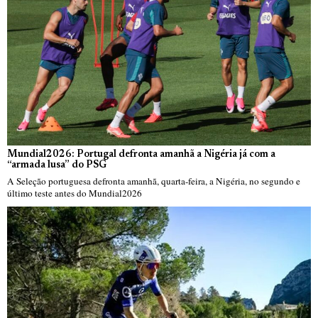
Mundial2026: Portugal defronta amanhã a Nigéria já com a
“armada lusa” do PSG
A Seleção portuguesa defronta amanhã, quarta-feira, a Nigéria, no segundo e
último teste antes do Mundial2026