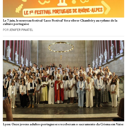
Le 7 juin, le nouveau festival ‘Luso Festival’ fera vibrer Chambéry au rythme de la
culture portugaise
POR
JENIFER PINATEL
Lyon: Onze jovens adultos portugueses receberam o sacramento da Crisma em Vaise