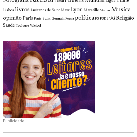
futebol
Fotografia
I Guerra Mundial
Lille
Ligue 1
Futsal
livros
Musica
Lyon
Lisboa
Lusitanos de Saint Maur
Marseille
Medias
opinião
política
Religião
Paris
Paris Saint Germain
PSG
Poesia
PS
PSD
Saude
Toulouse
Voleibol
Publicidade