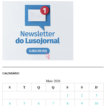
CALENDÁRIO
Maio 2026
S
T
Q
Q
S
S
D
1
2
3
4
5
6
7
8
9
10