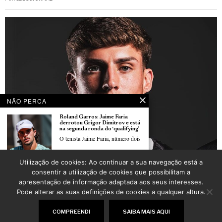
NÃO PERCA
Roland Garros: Jaime Faria
derrotou Grigor Dimitrov e está
na segunda ronda do ‘qualifying’
O tenista Jaime Faria, número dois
Utilização de cookies: Ao continuar a sua navegação está a
Diogo Sousa sai do Vitória de Guimarães e vai reforçar os franceses do Strasbourg
Roland Garros: Sete
consentir a utilização de cookies que possibilitam a
POR
_LUSOJORNAL
portugueses em Paris e Jaime
apresentação de informação adaptada aos seus interesses.
Faria inicia ‘qualy’ diante de
reputado Grigor Dimitrov
Pode alterar as suas definições de cookies a qualquer altura.
O tenista português Jaime Faria vai
©
2026
LusoJornal | Todos os direitos reservados
COMPREENDI
SAIBA MAIS AQUI