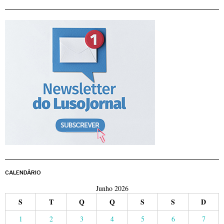
CALENDÁRIO
Junho 2026
S
T
Q
Q
S
S
D
1
2
3
4
5
6
7