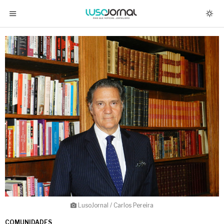
LusoJornal / Carlos Pereira
COMUNIDADES