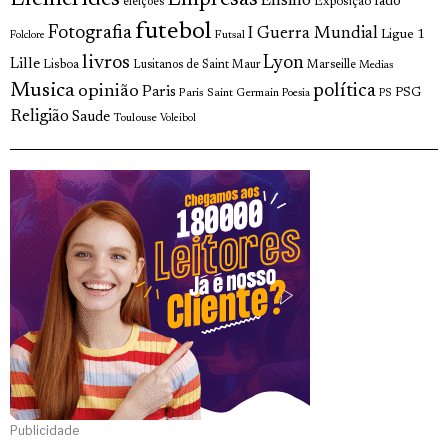
Empresas
Ensino
fado
Exposição
eleições
futebol
Fotografia
I Guerra Mundial
Ligue 1
Futsal
Folclore
livros
Lyon
Lille
Lisboa
Lusitanos de Saint Maur
Marseille
Medias
Musica
política
opinião
Paris
Paris Saint Germain
PSG
Poesia
PS
Religião
Saude
Toulouse
Voleibol
Publicidade