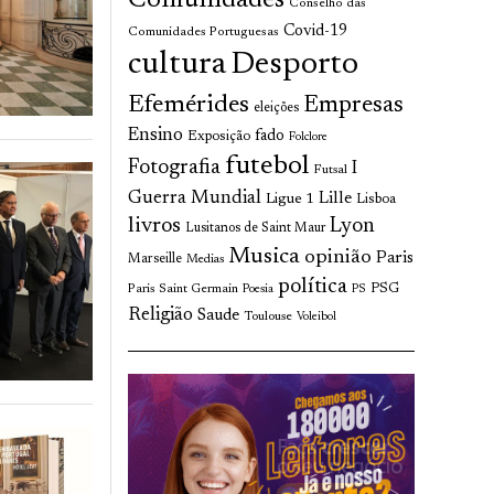
Comunidades
Conselho das
Covid-19
Comunidades Portuguesas
cultura
Desporto
Efemérides
Empresas
eleições
Ensino
fado
Exposição
Folclore
futebol
Fotografia
I
Futsal
Guerra Mundial
Lille
Ligue 1
Lisboa
livros
Lyon
Lusitanos de Saint Maur
Musica
opinião
Paris
Marseille
Medias
política
Paris Saint Germain
PSG
Poesia
PS
Religião
Saude
Toulouse
Voleibol