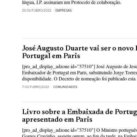
língua, I.P. assinaram um Protocolo de colaboração.
25 OUTUBRO, 2022
EMPRESAS
José Augusto Duarte vai ser o nov
Portugal em Paris
[pro_ad_display_adzone id=”37510″] José Augusto de Jesus
Embaixador de Portugal em Paris, substituindo Jorge Torres
disponibilidade. O Decreto de nomeação foi publicado esta
7 OUTUBRO, 2022
COMUNIDADES
Livro sobre a Embaixada de Portug
apresentado em Paris
[pro_ad_display_adzone id=”37510″] O Ministro português
Gomes Cravinho, assistiu ontem, ao fim da tarde, na Embai