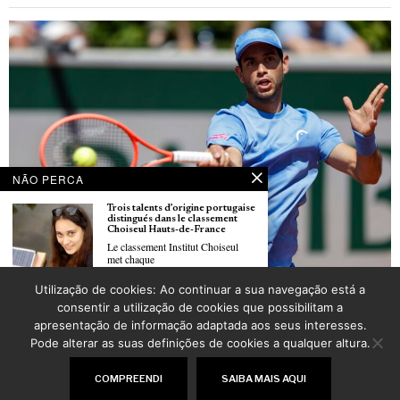
NÃO PERCA
Trois talents d’origine portugaise
distingués dans le classement
Choiseul Hauts-de-France
Le classement Institut Choiseul
met chaque
Roland Garros: Nuno Borges iguala melhor prestação ao avançar para a terceira
Utilização de cookies: Ao continuar a sua navegação está a
ronda
La CCIFP organise une nouvelle
consentir a utilização de cookies que possibilitam a
POR
_LUSOJORNAL
édition des “90 minutes experts”
apresentação de informação adaptada aos seus interesses.
à Paris
La Chambre de Commerce et
Pode alterar as suas definições de cookies a qualquer altura.
d’Industrie
©
2026
LusoJornal | Todos os direitos reservados
COMPREENDI
SAIBA MAIS AQUI