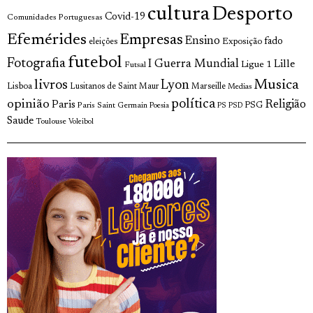
cultura
Desporto
Covid-19
Comunidades Portuguesas
Efemérides
Empresas
Ensino
fado
Exposição
eleições
futebol
Fotografia
I Guerra Mundial
Lille
Ligue 1
Futsal
livros
Musica
Lyon
Lisboa
Lusitanos de Saint Maur
Marseille
Medias
opinião
política
Religião
Paris
Paris Saint Germain
PSG
Poesia
PS
PSD
Saude
Toulouse
Voleibol