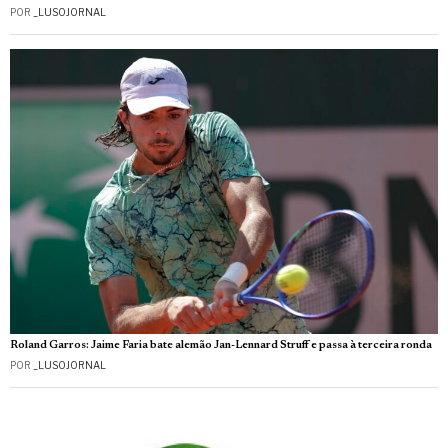
POR
_LUSOJORNAL
Roland Garros: Jaime Faria bate alemão Jan-Lennard Struff e passa à terceira ronda
POR
_LUSOJORNAL