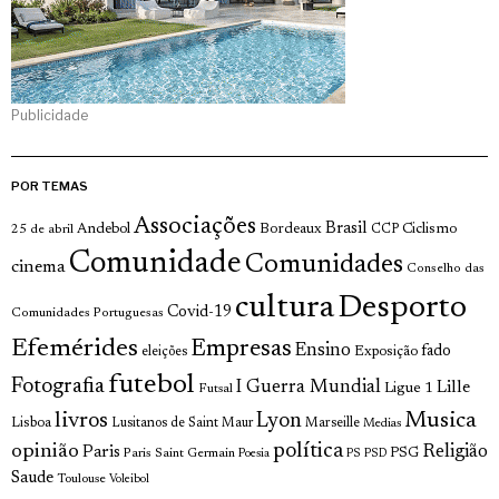
Publicidade
POR TEMAS
Associações
Brasil
Andebol
Bordeaux
Ciclismo
25 de abril
CCP
Comunidade
Comunidades
cinema
Conselho das
cultura
Desporto
Covid-19
Comunidades Portuguesas
Efemérides
Empresas
Ensino
fado
Exposição
eleições
futebol
Fotografia
I Guerra Mundial
Lille
Ligue 1
Futsal
livros
Musica
Lyon
Lisboa
Lusitanos de Saint Maur
Marseille
Medias
opinião
política
Religião
Paris
Paris Saint Germain
PSG
Poesia
PS
PSD
Saude
Toulouse
Voleibol