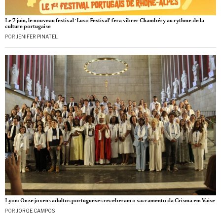
Le 7 juin, le nouveau festival ‘Luso Festival’ fera vibrer Chambéry au rythme de la
culture portugaise
POR
JENIFER PINATEL
Lyon: Onze jovens adultos portugueses receberam o sacramento da Crisma em Vaise
POR
JORGE CAMPOS