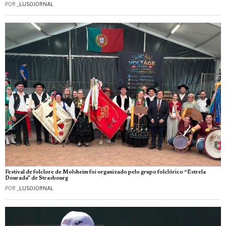
POR
_LUSOJORNAL
Festival de folclore de Molsheim foi organizado pelo grupo folclórico “Estrela
Dourada” de Strasbourg
POR
_LUSOJORNAL