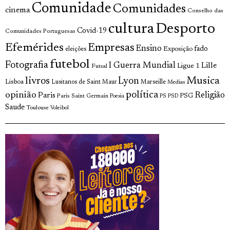
Comunidade
Comunidades
cinema
Conselho das
cultura
Desporto
Covid-19
Comunidades Portuguesas
Efemérides
Empresas
Ensino
fado
Exposição
eleições
futebol
Fotografia
I Guerra Mundial
Lille
Ligue 1
Futsal
livros
Musica
Lyon
Lisboa
Lusitanos de Saint Maur
Marseille
Medias
opinião
política
Religião
Paris
Paris Saint Germain
PSG
Poesia
PS
PSD
Saude
Toulouse
Voleibol