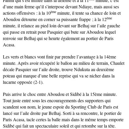
Fahmi qui s’est infiltré dans la défense et à la 11
minute, c’est
d’une main ferme qu’il s’interpose devant Ndiaye, mais aussi ses
ème
actions offensives : à la 10
minute, il tente sa chance de loin et
ème
Aboudou détourne en corner sa puissante frappe ; à la 12
minute, il relance au pied loin devant sur Belhaj sur l’aile gauche
qui passe en retrait pour Pasquier qui bute sur Aboudou lequel
renvoie sur Belhaj qui se heurte également au portier de Paris
Acasa.
Les verts et blancs vont finir par prendre l’avantage à la 14ème
minute. Après avoir récupéré le ballon au milieu de terrain, Chaulet
décale Pasquier sur l’aile droite, trouve Ndukuta au deuxième
poteau qui marque d’une belle reprise qui va se nicher dans la
lucarne opposée (2-1).
Puis arrive le choc entre Aboudou et Sidibé à la 15ème minute.
Tout juste entré sous les encouragements des supporters qui
scandent son nom, le jeune espoir du Sporting Club de Paris est
lancé sur l’aile droite par Belhaj. Sorti à sa rencontre, le portier de
Paris Acasa, tacle certes la balle mais dans le même temps emporte
Sidibé qui fait un spectaculaire soleil et qui retombe sur la tête.