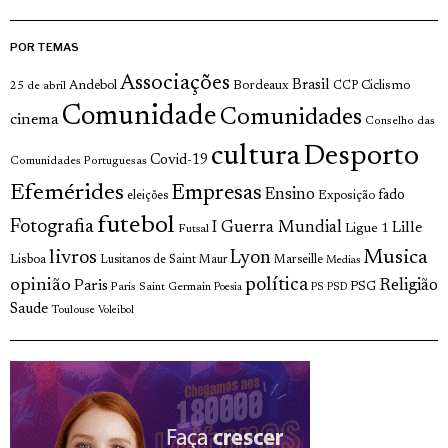
POR TEMAS
Associações
Brasil
Andebol
Bordeaux
Ciclismo
25 de abril
CCP
Comunidade
Comunidades
cinema
Conselho das
cultura
Desporto
Covid-19
Comunidades Portuguesas
Efemérides
Empresas
Ensino
fado
Exposição
eleições
futebol
Fotografia
I Guerra Mundial
Lille
Ligue 1
Futsal
livros
Musica
Lyon
Lisboa
Lusitanos de Saint Maur
Marseille
Medias
opinião
política
Religião
Paris
Paris Saint Germain
PSG
Poesia
PS
PSD
Saude
Toulouse
Voleibol