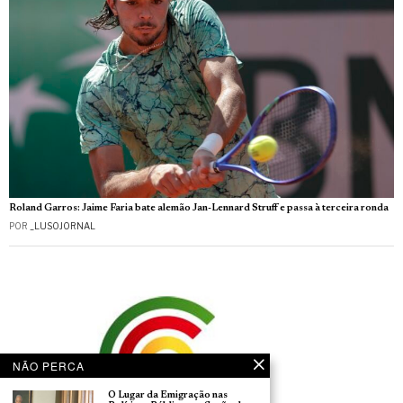
Roland Garros: Jaime Faria bate alemão Jan-Lennard Struff e passa à terceira ronda
POR
_LUSOJORNAL
NÃO PERCA
O Lugar da Emigração nas