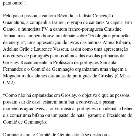
para outro”.
Pelo palco passou a cantora Bévinda, a fadista Conceição
Guadalupe, a companhia Isaurel, o grupo de cantares ‘a capela’ Em
Canto’, o humorista PV, a cantora franco-portuguesa Christine
Jomaa, mas também houve um debate sobre “Ecologia e produção
de energia”, uma apresentação de livros das autoras Altina Ribeiro,
Adeline Grilo e Laurence Vasseur, assim como uma apresentação
dos cursos de português para os alunos das escolas primárias de
Groslay. Recentemente, a Professora de português Samanta
Fernandes e o Comité de Geminação organizaram uma viagem a
Mogadouro dos alunos das aulas de português de Groslay (CM1 e
CM2).
“Como não há esplanadas em Groslay, o objetivo é que as pessoas
possam sair de casa, estarem num bar a conversar, a passar
momentos agradáveis, a ouvir música, portuguesa ou alemã, a beber
e a comer uma bifana ou um pastel de nata” garante o Presidente do
Comité de Geminação.
Durante o ano, o Comité de Geminação já se deslocou a