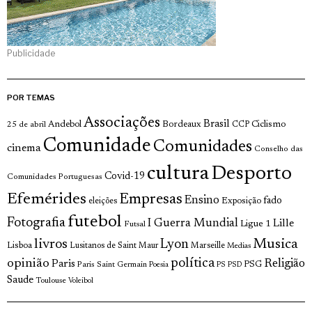
Publicidade
POR TEMAS
Associações
Brasil
Andebol
Bordeaux
Ciclismo
25 de abril
CCP
Comunidade
Comunidades
cinema
Conselho das
cultura
Desporto
Covid-19
Comunidades Portuguesas
Efemérides
Empresas
Ensino
fado
Exposição
eleições
futebol
Fotografia
I Guerra Mundial
Lille
Ligue 1
Futsal
livros
Musica
Lyon
Lisboa
Lusitanos de Saint Maur
Marseille
Medias
opinião
política
Religião
Paris
Paris Saint Germain
PSG
Poesia
PS
PSD
Saude
Toulouse
Voleibol