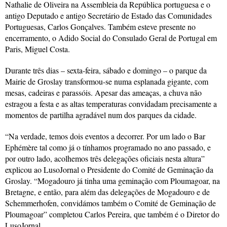
Nathalie de Oliveira na Assembleia da República portuguesa e o
antigo Deputado e antigo Secretário de Estado das Comunidades
Portuguesas, Carlos Gonçalves. Também esteve presente no
encerramento, o Adido Social do Consulado Geral de Portugal em
Paris, Miguel Costa.
Durante três dias – sexta-feira, sábado e domingo – o parque da
Mairie de Groslay transformou-se numa esplanada gigante, com
mesas, cadeiras e parassóis. Apesar das ameaças, a chuva não
estragou a festa e as altas temperaturas convidadam precisamente a
momentos de partilha agradável num dos parques da cidade.
“Na verdade, temos dois eventos a decorrer. Por um lado o Bar
Ephémère tal como já o tínhamos programado no ano passado, e
por outro lado, acolhemos três delegações oficiais nesta altura”
explicou ao LusoJornal o Presidente do Comité de Geminação da
Groslay. “Mogadouro já tinha uma geminação com Ploumagoar, na
Bretagne, e então, para além das delegações de Mogadouro e de
Schemmerhofen, convidámos também o Comité de Geminação de
Ploumagoar” completou Carlos Pereira, que também é o Diretor do
LusoJornal.