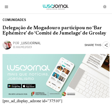
COMUNIDADES
Delegação de Mogadouro participou no ‘Bar
Ephémère’ do ‘Comité de Jumelage’ de Groslay
POR
_LUSOJORNAL
SHARE THIS
11 JULHO, 2023
[pro_ad_display_adzone id=”37510″]