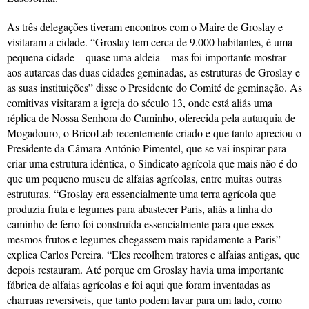
As três delegações tiveram encontros com o Maire de Groslay e
visitaram a cidade. “Groslay tem cerca de 9.000 habitantes, é uma
pequena cidade – quase uma aldeia – mas foi importante mostrar
aos autarcas das duas cidades geminadas, as estruturas de Groslay e
as suas instituições” disse o Presidente do Comité de geminação. As
comitivas visitaram a igreja do século 13, onde está aliás uma
réplica de Nossa Senhora do Caminho, oferecida pela autarquia de
Mogadouro, o BricoLab recentemente criado e que tanto apreciou o
Presidente da Câmara António Pimentel, que se vai inspirar para
criar uma estrutura idêntica, o Sindicato agrícola que mais não é do
que um pequeno museu de alfaias agrícolas, entre muitas outras
estruturas. “Groslay era essencialmente uma terra agrícola que
produzia fruta e legumes para abastecer Paris, aliás a linha do
caminho de ferro foi construída essencialmente para que esses
mesmos frutos e legumes chegassem mais rapidamente a Paris”
explica Carlos Pereira. “Eles recolhem tratores e alfaias antigas, que
depois restauram. Até porque em Groslay havia uma importante
fábrica de alfaias agrícolas e foi aqui que foram inventadas as
charruas reversíveis, que tanto podem lavar para um lado, como