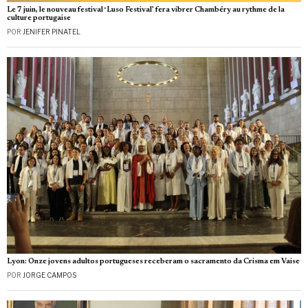
Le 7 juin, le nouveau festival ‘Luso Festival’ fera vibrer Chambéry au rythme de la
culture portugaise
POR
JENIFER PINATEL
Lyon: Onze jovens adultos portugueses receberam o sacramento da Crisma em Vaise
POR
JORGE CAMPOS