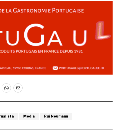
rnalista
Media
Rui Neumann