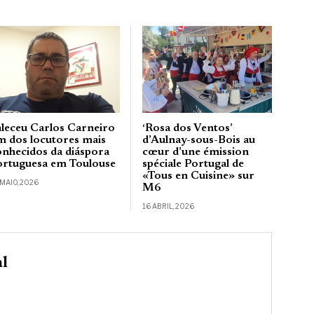
aleceu Carlos Carneiro
‘Rosa dos Ventos’
m dos locutores mais
d’Aulnay-sous-Bois au
onhecidos da diáspora
cœur d’une émission
ortuguesa em Toulouse
spéciale Portugal de
«Tous en Cuisine» sur
 MAIO, 2026
M6
16 ABRIL, 2026
al