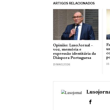
ARTIGOS RELACIONADOS
F
Opinião: LusoJornal –
u
voz, memória e
c
expressão identitária da
p
Diáspora Portuguesa
15
19 MAIO, 2026
Lusojorn