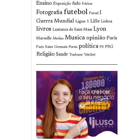
Ensino
fado
Exposição
Folclore
futebol
Fotografia
I
Futsal
Guerra Mundial
Lille
Ligue 1
Lisboa
livros
Lyon
Lusitanos de Saint Maur
Musica
opinião
Paris
Marseille
Medias
política
Paris Saint Germain
PSG
Poesia
PS
Religião
Saude
Toulouse
Voleibol