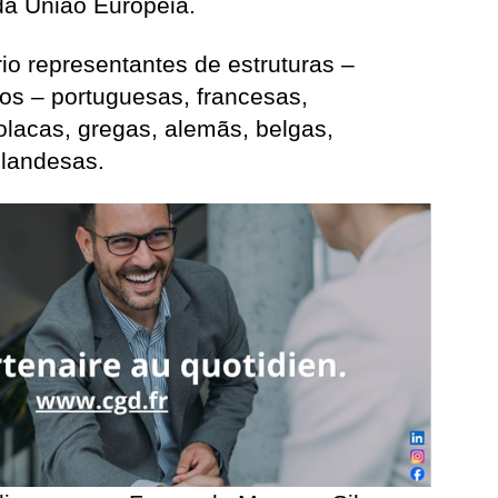
da União Europeia.
io representantes de estruturas –
os – portuguesas, francesas,
polacas, gregas, alemãs, belgas,
olandesas.