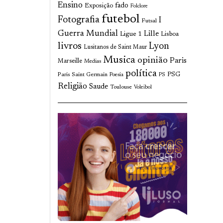
Ensino
fado
Exposição
Folclore
futebol
Fotografia
I
Futsal
Guerra Mundial
Lille
Ligue 1
Lisboa
livros
Lyon
Lusitanos de Saint Maur
Musica
opinião
Paris
Marseille
Medias
política
Paris Saint Germain
PSG
Poesia
PS
Religião
Saude
Toulouse
Voleibol