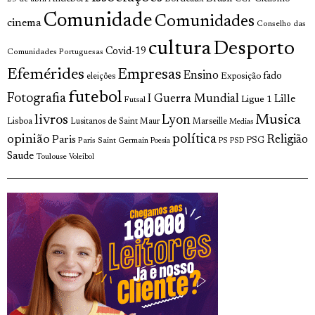
Comunidade
Comunidades
cinema
Conselho das
cultura
Desporto
Covid-19
Comunidades Portuguesas
Efemérides
Empresas
Ensino
fado
Exposição
eleições
futebol
Fotografia
I Guerra Mundial
Lille
Ligue 1
Futsal
Musica
livros
Lyon
Lisboa
Lusitanos de Saint Maur
Marseille
Medias
política
opinião
Religião
Paris
Paris Saint Germain
PSG
Poesia
PS
PSD
Saude
Toulouse
Voleibol