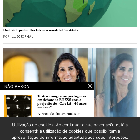
Dia 02 de junho, Dia Internacional da Prostituta
POR
_LUSOJORNAL
NÃO PERCA
Teatro e imigração portuguesa
em debate na EHESS com a
projeção de “Cá e Lá – 40 anos
em cena”
A École des hautes études en
Utilização de cookies: Ao continuar a sua navegação está a
Saúde: Os ciclos dos homens
Théâtre : 150 représentations
consentir a utilização de cookies que possibilitam a
POR
_LUSOJORNAL
pour «La Fleur au fusil» de
apresentação de informação adaptada aos seus interesses.
Lionel Cecilio – un cap