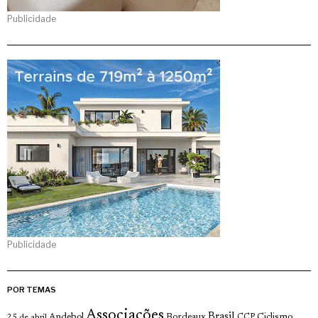
Publicidade
Publicidade
POR TEMAS
Associações
Brasil
Andebol
Bordeaux
Ciclismo
25 de abril
CCP