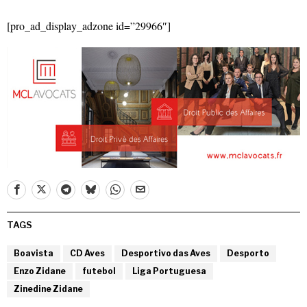
[pro_ad_display_adzone id=”29966″]
TAGS
Boavista
CD Aves
Desportivo das Aves
Desporto
Enzo Zidane
futebol
Liga Portuguesa
Zinedine Zidane