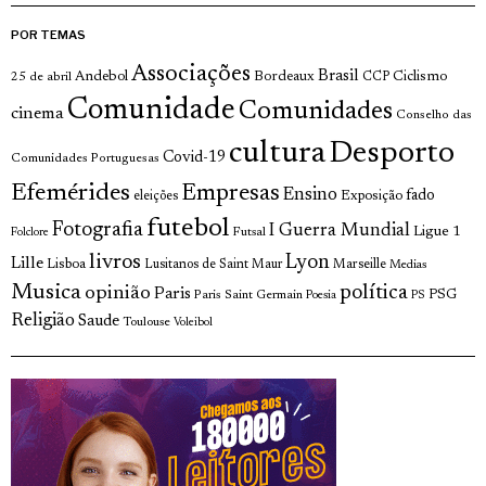
POR TEMAS
Associações
Brasil
Andebol
Bordeaux
Ciclismo
25 de abril
CCP
Comunidade
Comunidades
cinema
Conselho das
cultura
Desporto
Covid-19
Comunidades Portuguesas
Efemérides
Empresas
Ensino
fado
Exposição
eleições
futebol
Fotografia
I Guerra Mundial
Ligue 1
Futsal
Folclore
livros
Lyon
Lille
Lisboa
Lusitanos de Saint Maur
Marseille
Medias
Musica
política
opinião
Paris
Paris Saint Germain
PSG
Poesia
PS
Religião
Saude
Toulouse
Voleibol