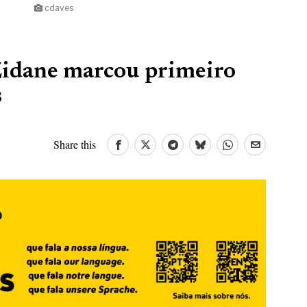
cdaves
Zidane marcou primeiro
s
Share this