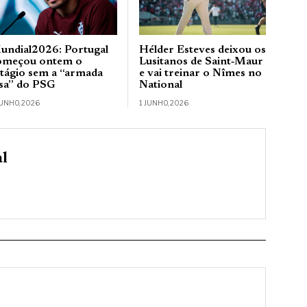
undial2026: Portugal
Hélder Esteves deixou os
omeçou ontem o
Lusitanos de Saint‑Maur
stágio sem a “armada
e vai treinar o Nîmes no
usa” do PSG
National
JUNHO, 2026
1 JUNHO, 2026
al