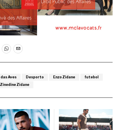
 das Aves
Desporto
Enzo Zidane
futebol
Zinedine Zidane