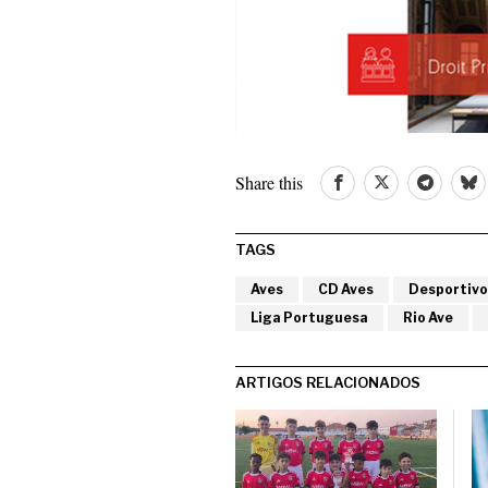
Share this
TAGS
Aves
CD Aves
Desportivo
Liga Portuguesa
Rio Ave
ARTIGOS RELACIONADOS