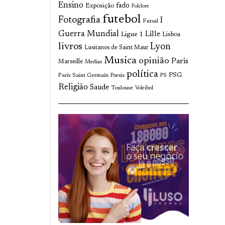
Ensino
fado
Exposição
Folclore
futebol
Fotografia
I
Futsal
Guerra Mundial
Lille
Ligue 1
Lisboa
livros
Lyon
Lusitanos de Saint Maur
Musica
opinião
Paris
Marseille
Medias
política
Paris Saint Germain
PSG
Poesia
PS
Religião
Saude
Toulouse
Voleibol