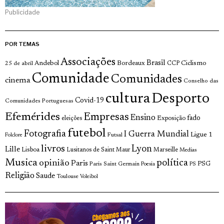
Publicidade
POR TEMAS
Associações
Brasil
Andebol
Bordeaux
Ciclismo
25 de abril
CCP
Comunidade
Comunidades
cinema
Conselho das
cultura
Desporto
Covid-19
Comunidades Portuguesas
Efemérides
Empresas
Ensino
fado
Exposição
eleições
futebol
Fotografia
I Guerra Mundial
Ligue 1
Futsal
Folclore
livros
Lyon
Lille
Lisboa
Lusitanos de Saint Maur
Marseille
Medias
Musica
política
opinião
Paris
Paris Saint Germain
PSG
Poesia
PS
Religião
Saude
Toulouse
Voleibol