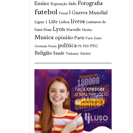
Fotografia
Ensino
fado
Exposição
futebol
I Guerra Mundial
Futsal
livros
Lille
Ligue 1
Lisboa
Lusitanos de
Lyon
Saint Maur
Marseille
Medias
Musica
opinião
Paris
Paris Saint
política
Germain
PSG
Poesia
PS
PSD
Religião
Saude
Toulouse
Voleibol