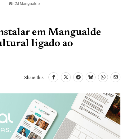
CM Mangualde
nstalar em Mangualde
ltural ligado ao
Share this