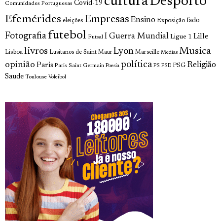
cultura
Desporto
Covid-19
Comunidades Portuguesas
Efemérides
Empresas
Ensino
fado
Exposição
eleições
futebol
Fotografia
I Guerra Mundial
Lille
Ligue 1
Futsal
livros
Musica
Lyon
Lisboa
Lusitanos de Saint Maur
Marseille
Medias
opinião
política
Religião
Paris
Paris Saint Germain
PSG
Poesia
PS
PSD
Saude
Toulouse
Voleibol