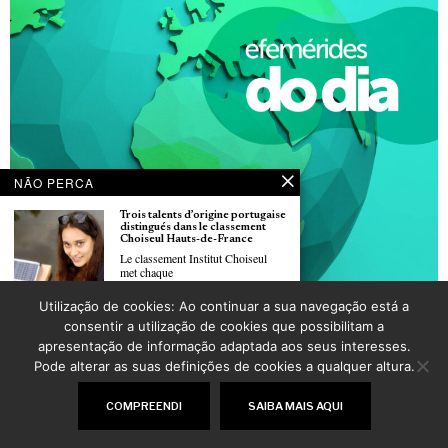
NÃO PERCA
Trois talents d’origine portugaise
distingués dans le classement
Choiseul Hauts-de-France
Le classement Institut Choiseul
met chaque
Utilização de cookies: Ao continuar a sua navegação está a
Dia 28 de Maio: Dia Mundial da Saúde da Mulher
La CCIFP organise une nouvelle
consentir a utilização de cookies que possibilitam a
POR
_LUSOJORNAL
édition des “90 minutes experts”
apresentação de informação adaptada aos seus interesses.
à Paris
La Chambre de Commerce et
Pode alterar as suas definições de cookies a qualquer altura.
d’Industrie
©
2026
LusoJornal | Todos os direitos reservados
COMPREENDI
SAIBA MAIS AQUI