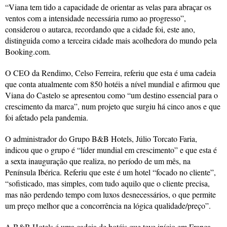
“Viana tem tido a capacidade de orientar as velas para abraçar os
ventos com a intensidade necessária rumo ao progresso”,
considerou o autarca, recordando que a cidade foi, este ano,
distinguida como a terceira cidade mais acolhedora do mundo pela
Booking.com.
O CEO da Rendimo, Celso Ferreira, referiu que esta é uma cadeia
que conta atualmente com 850 hotéis a nível mundial e afirmou que
Viana do Castelo se apresentou como “um destino essencial para o
crescimento da marca”, num projeto que surgiu há cinco anos e que
foi afetado pela pandemia.
O administrador do Grupo B&B Hotels, Júlio Torcato Faria,
indicou que o grupo é “líder mundial em crescimento” e que esta é
a sexta inauguração que realiza, no período de um mês, na
Península Ibérica. Referiu que este é um hotel “focado no cliente”,
“sofisticado, mas simples, com tudo aquilo que o cliente precisa,
mas não perdendo tempo com luxos desnecessários, o que permite
um preço melhor que a concorrência na lógica qualidade/preço”.
A B&B Hotels é uma cadeia de hotéis que teve início em França