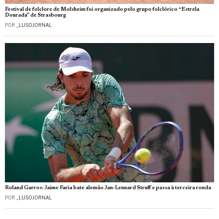
Festival de folclore de Molsheim foi organizado pelo grupo folclórico “Estrela
Dourada” de Strasbourg
POR
_LUSOJORNAL
Roland Garros: Jaime Faria bate alemão Jan-Lennard Struff e passa à terceira ronda
POR
_LUSOJORNAL