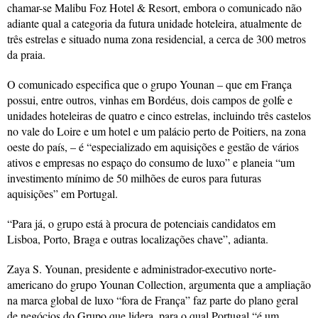
chamar-se Malibu Foz Hotel & Resort, embora o comunicado não
adiante qual a categoria da futura unidade hoteleira, atualmente de
três estrelas e situado numa zona residencial, a cerca de 300 metros
da praia.
O comunicado especifica que o grupo Younan – que em França
possui, entre outros, vinhas em Bordéus, dois campos de golfe e
unidades hoteleiras de quatro e cinco estrelas, incluindo três castelos
no vale do Loire e um hotel e um palácio perto de Poitiers, na zona
oeste do país, – é “especializado em aquisições e gestão de vários
ativos e empresas no espaço do consumo de luxo” e planeia “um
investimento mínimo de 50 milhões de euros para futuras
aquisições” em Portugal.
“Para já, o grupo está à procura de potenciais candidatos em
Lisboa, Porto, Braga e outras localizações chave”, adianta.
Zaya S. Younan, presidente e administrador-executivo norte-
americano do grupo Younan Collection, argumenta que a ampliação
na marca global de luxo “fora de França” faz parte do plano geral
de negócios do Grupo que lidera, para o qual Portugal “é um