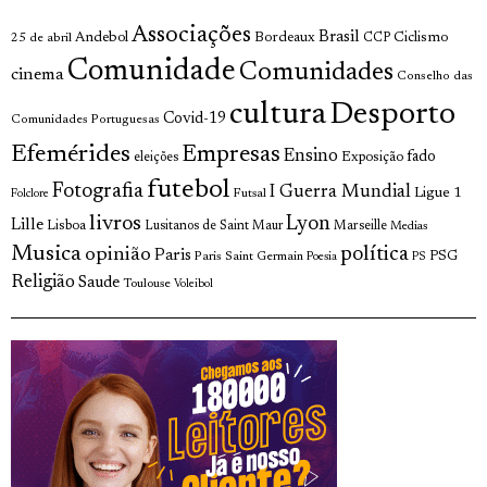
Associações
Brasil
Andebol
Bordeaux
Ciclismo
25 de abril
CCP
Comunidade
Comunidades
cinema
Conselho das
cultura
Desporto
Covid-19
Comunidades Portuguesas
Efemérides
Empresas
Ensino
fado
Exposição
eleições
futebol
Fotografia
I Guerra Mundial
Ligue 1
Futsal
Folclore
livros
Lyon
Lille
Lisboa
Lusitanos de Saint Maur
Marseille
Medias
Musica
política
opinião
Paris
Paris Saint Germain
PSG
Poesia
PS
Religião
Saude
Toulouse
Voleibol