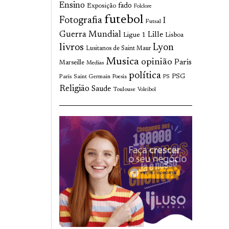
Ensino
fado
Exposição
Folclore
futebol
Fotografia
I
Futsal
Guerra Mundial
Lille
Ligue 1
Lisboa
livros
Lyon
Lusitanos de Saint Maur
Musica
opinião
Paris
Marseille
Medias
política
Paris Saint Germain
PSG
Poesia
PS
Religião
Saude
Toulouse
Voleibol