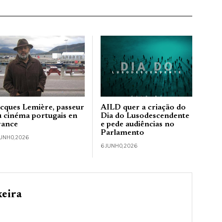
acques Lemière, passeur
AILD quer a criação do
u cinéma portugais en
Dia do Lusodescendente
rance
e pede audiências no
Parlamento
JUNHO, 2026
6 JUNHO, 2026
xeira