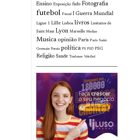
Fotografia
Ensino
fado
Exposição
futebol
I Guerra Mundial
Futsal
livros
Lille
Ligue 1
Lisboa
Lusitanos de
Lyon
Saint Maur
Marseille
Medias
Musica
opinião
Paris
Paris Saint
política
Germain
PSG
Poesia
PS
PSD
Religião
Saude
Toulouse
Voleibol