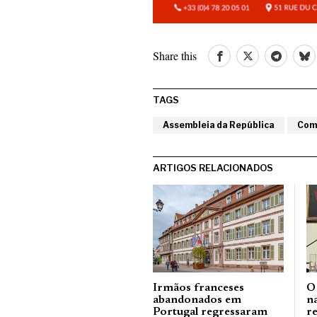
Share this
TAGS
Assembleia da República
Com
ARTIGOS RELACIONADOS
Irmãos franceses
O
abandonados em
na
Portugal regressaram
r