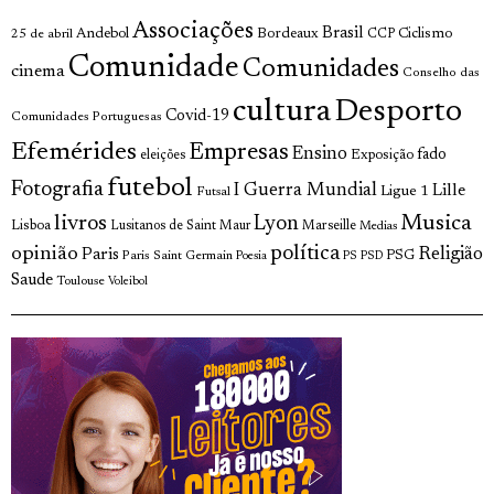
Associações
Brasil
Andebol
Bordeaux
Ciclismo
25 de abril
CCP
Comunidade
Comunidades
cinema
Conselho das
cultura
Desporto
Covid-19
Comunidades Portuguesas
Efemérides
Empresas
Ensino
fado
Exposição
eleições
futebol
Fotografia
I Guerra Mundial
Lille
Ligue 1
Futsal
livros
Musica
Lyon
Lisboa
Lusitanos de Saint Maur
Marseille
Medias
opinião
política
Religião
Paris
Paris Saint Germain
PSG
Poesia
PS
PSD
Saude
Toulouse
Voleibol