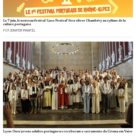
Le 7 juin, le nouveau festival ‘Luso Festival’ fera vibrer Chambéry au rythme de la
culture portugaise
POR
JENIFER PINATEL
Lyon: Onze jovens adultos portugueses receberam o sacramento da Crisma em Vaise