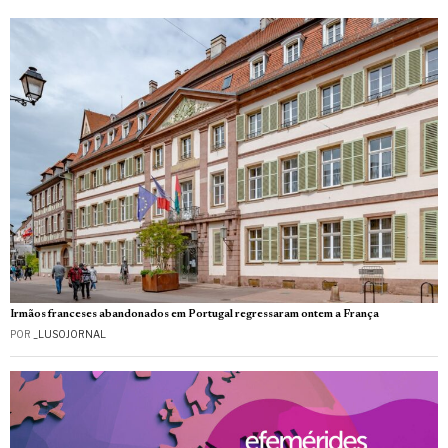
Irmãos franceses abandonados em Portugal regressaram ontem a França
POR
_LUSOJORNAL