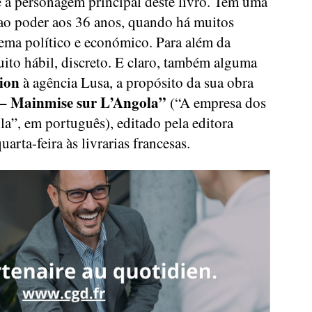
 a personagem principal deste livro. Tem uma
a ao poder aos 36 anos, quando há muitos
tema político e económico. Para além da
ito hábil, discreto. E claro, também alguma
ion
à agência Lusa, a propósito da sua obra
– Mainmise sur L’Angola”
(“A empresa dos
a”, em português), editado pela editora
uarta-feira às livrarias francesas.