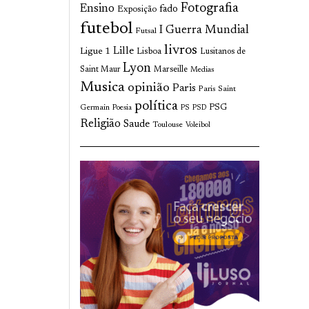
Fotografia
Ensino
fado
Exposição
futebol
I Guerra Mundial
Futsal
livros
Lille
Ligue 1
Lisboa
Lusitanos de
Lyon
Saint Maur
Marseille
Medias
Musica
opinião
Paris
Paris Saint
política
Germain
PSG
Poesia
PS
PSD
Religião
Saude
Toulouse
Voleibol