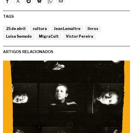
TAGS
25 de abril
cultura
Jean Lemaître
livros
Luísa Semedo
MigraCult
Victor Pereira
ARTIGOS RELACIONADOS