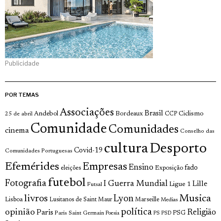
Publicidade
POR TEMAS
Associações
Brasil
Andebol
Bordeaux
Ciclismo
25 de abril
CCP
Comunidade
Comunidades
cinema
Conselho das
cultura
Desporto
Covid-19
Comunidades Portuguesas
Efemérides
Empresas
Ensino
fado
Exposição
eleições
futebol
Fotografia
I Guerra Mundial
Lille
Ligue 1
Futsal
Musica
livros
Lyon
Lisboa
Lusitanos de Saint Maur
Marseille
Medias
política
opinião
Religião
Paris
Paris Saint Germain
PSG
Poesia
PS
PSD