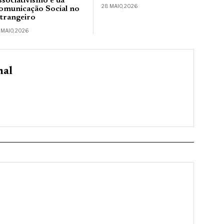
ssociativismo e da
28 MAIO, 2026
omunicação Social no
strangeiro
 MAIO, 2026
nal