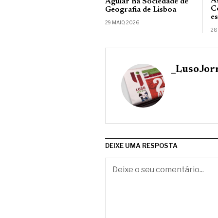
A
Aguiar na Sociedade de
C
Geografia de Lisboa
e
29 MAIO, 2026
28
_LusoJor
DEIXE UMA RESPOSTA