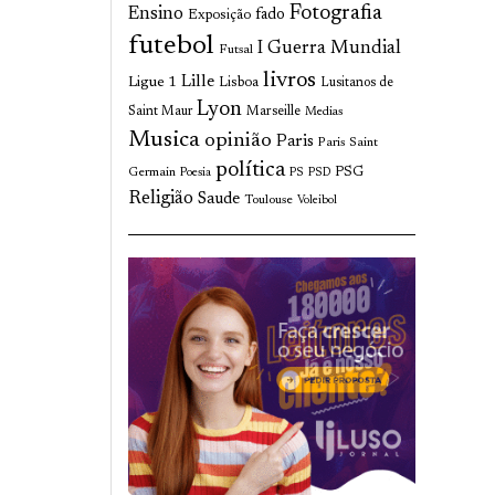
Fotografia
Ensino
fado
Exposição
futebol
I Guerra Mundial
Futsal
livros
Lille
Ligue 1
Lisboa
Lusitanos de
Lyon
Saint Maur
Marseille
Medias
Musica
opinião
Paris
Paris Saint
política
Germain
PSG
Poesia
PS
PSD
Religião
Saude
Toulouse
Voleibol