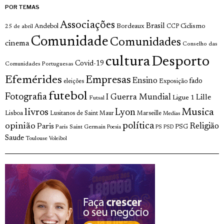
POR TEMAS
Associações
Brasil
Andebol
Bordeaux
Ciclismo
25 de abril
CCP
Comunidade
Comunidades
cinema
Conselho das
cultura
Desporto
Covid-19
Comunidades Portuguesas
Efemérides
Empresas
Ensino
fado
Exposição
eleições
futebol
Fotografia
I Guerra Mundial
Lille
Ligue 1
Futsal
livros
Musica
Lyon
Lisboa
Lusitanos de Saint Maur
Marseille
Medias
opinião
política
Religião
Paris
Paris Saint Germain
PSG
Poesia
PS
PSD
Saude
Toulouse
Voleibol