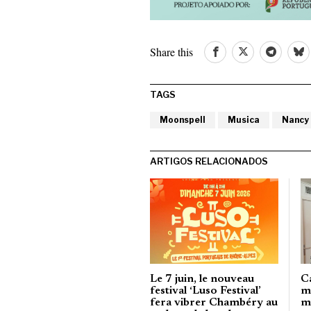
Share this
TAGS
Moonspell
Musica
Nancy
ARTIGOS RELACIONADOS
Le 7 juin, le nouveau
C
festival ‘Luso Festival’
m
fera vibrer Chambéry au
m