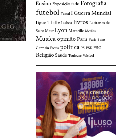
Fotografia
Ensino
fado
Exposição
futebol
I Guerra Mundial
Futsal
livros
Lille
Ligue 1
Lisboa
Lusitanos de
Lyon
Saint Maur
Marseille
Medias
Musica
opinião
Paris
Paris Saint
política
Germain
PSG
Poesia
PS
PSD
Religião
Saude
Toulouse
Voleibol