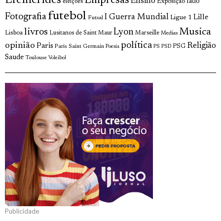
Efemérides
Empresas
Ensino
fado
Exposição
eleições
futebol
Fotografia
I Guerra Mundial
Lille
Ligue 1
Futsal
livros
Musica
Lyon
Lisboa
Lusitanos de Saint Maur
Marseille
Medias
opinião
política
Religião
Paris
Paris Saint Germain
PSG
Poesia
PS
PSD
Saude
Toulouse
Voleibol
Publicidade