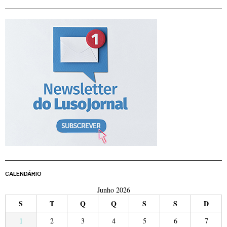
CALENDÁRIO
Junho 2026
S
T
Q
Q
S
S
D
1
2
3
4
5
6
7