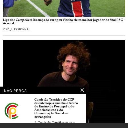
Liga dos Campeões: Bicampeão europeu Vitinha eleito melhor jogador da final PSG-
Arsenal
POR
_LUSOJORNAL
NÃO PERCA
Comissão Temática do CCP
discute hoje a amanhã o futuro
do Ensino de Português, do
Associativismo e da
Comunicação Social no
estrangeiro
A Comissão Temática sobre o
Ensino