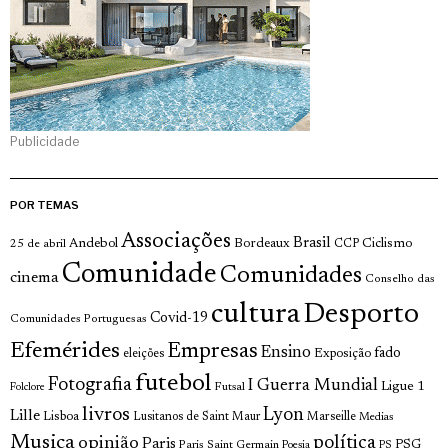
Publicidade
POR TEMAS
Associações
Brasil
Andebol
Bordeaux
Ciclismo
25 de abril
CCP
Comunidade
Comunidades
cinema
Conselho das
cultura
Desporto
Covid-19
Comunidades Portuguesas
Efemérides
Empresas
Ensino
fado
Exposição
eleições
futebol
Fotografia
I Guerra Mundial
Ligue 1
Futsal
Folclore
livros
Lyon
Lille
Lisboa
Lusitanos de Saint Maur
Marseille
Medias
Musica
política
opinião
Paris
Paris Saint Germain
PSG
Poesia
PS