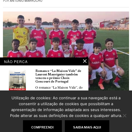
POR
ANTÓNIO MARRUCHO
NÃO PERCA
Romance “La Maison Vide” de
Laurent Mauvignier também
venceu o prémio Choix
Goncourt de Portugal
O romance “La Maison Vide”, do
Utilização de cookies: Ao continuar a sua navegação está a
Benfica représente le Portugal à la Pouss’Cup 2026 de Roubaix
Du balcon de son immeuble aux
consentir a utilização de cookies que possibilitam a
POR
ANTÓNIO MARRUCHO
scènes des festivals : l’incroyable
apresentação de informação adaptada aos seus interesses.
ascension du franco-portugais
Samuel Levoisin
Pode alterar as suas definições de cookies a qualquer altura.
Pendant le confinement de 2020,
©
2026
LusoJornal | Todos os direitos reservados
alors
COMPREENDI
SAIBA MAIS AQUI