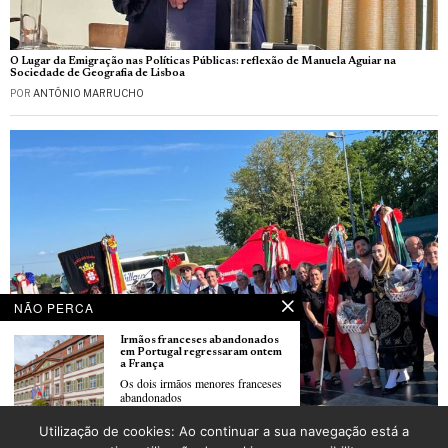
O Lugar da Emigração nas Políticas Públicas: reflexão de Manuela Aguiar na
Sociedade de Geografia de Lisboa
POR
ANTÓNIO MARRUCHO
NÃO PERCA
Irmãos franceses abandonados
em Portugal regressaram ontem
a França
Os dois irmãos menores franceses
abandonados
Festival de folclore português em Oberhausbergen organizado pela Associação
Utilização de cookies: Ao continuar a sua navegação está a
folclórica portuguesa “Saudades de Portugal” de Strasbourg
O Lugar da Emigração nas