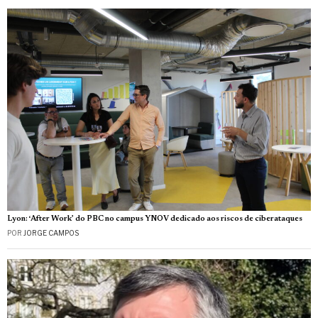
Lyon: ‘After Work’ do PBC no campus YNOV dedicado aos riscos de ciberataques
POR
JORGE CAMPOS