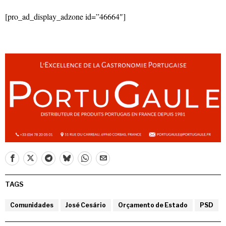
[pro_ad_display_adzone id=”46664″]
TAGS
Comunidades
José Cesário
Orçamento de Estado
PSD