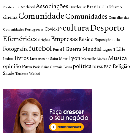
Associações
Brasil
Andebol
Bordeaux
Ciclismo
25 de abril
CCP
Comunidade
Comunidades
cinema
Conselho das
cultura
Desporto
Covid-19
Comunidades Portuguesas
Efemérides
Empresas
Ensino
fado
Exposição
eleições
futebol
Fotografia
I Guerra Mundial
Lille
Ligue 1
Futsal
livros
Musica
Lyon
Lisboa
Lusitanos de Saint Maur
Marseille
Medias
opinião
política
Religião
Paris
Paris Saint Germain
PSG
Poesia
PS
PSD
Saude
Toulouse
Voleibol