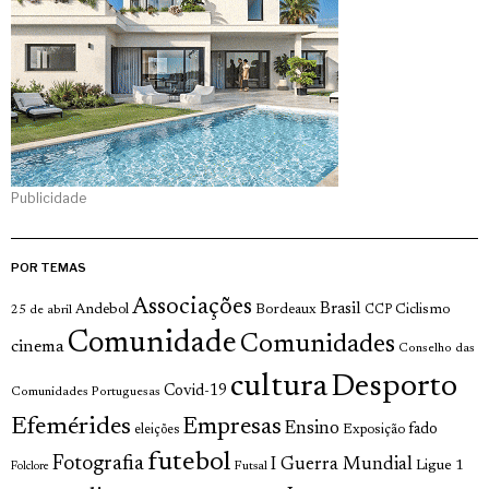
Publicidade
POR TEMAS
Associações
Brasil
Andebol
Bordeaux
Ciclismo
25 de abril
CCP
Comunidade
Comunidades
cinema
Conselho das
cultura
Desporto
Covid-19
Comunidades Portuguesas
Efemérides
Empresas
Ensino
fado
Exposição
eleições
futebol
Fotografia
I Guerra Mundial
Ligue 1
Futsal
Folclore