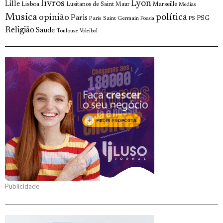
livros
Lyon
Lille
Lisboa
Lusitanos de Saint Maur
Marseille
Medias
Musica
política
opinião
Paris
Paris Saint Germain
PSG
Poesia
PS
Religião
Saude
Toulouse
Voleibol
Publicidade