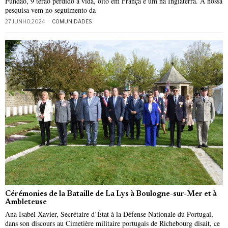
Fundão, 9 terão perdido a vida, oito em França e um na Inglaterra. A nossa
pesquisa vem no seguimento da
27 JUNHO, 2024
COMUNIDADES
Cérémonies de la Bataille de La Lys à Boulogne-sur-Mer et à
Ambleteuse
Ana Isabel Xavier, Secrétaire d’État à la Défense Nationale du Portugal,
dans son discours au Cimetière militaire portugais de Richebourg disait, ce