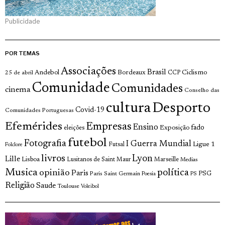
Publicidade
POR TEMAS
Associações
Brasil
Andebol
Bordeaux
Ciclismo
25 de abril
CCP
Comunidade
Comunidades
cinema
Conselho das
cultura
Desporto
Covid-19
Comunidades Portuguesas
Efemérides
Empresas
Ensino
fado
Exposição
eleições
futebol
Fotografia
I Guerra Mundial
Ligue 1
Futsal
Folclore
livros
Lyon
Lille
Lisboa
Lusitanos de Saint Maur
Marseille
Medias
Musica
política
opinião
Paris
Paris Saint Germain
PSG
Poesia
PS
Religião
Saude
Toulouse
Voleibol