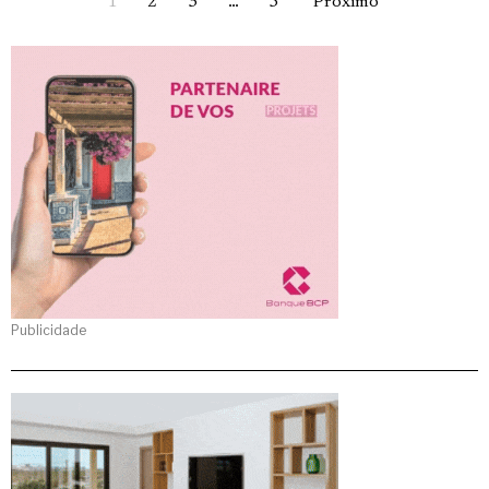
1
2
3
…
5
Próximo
Publicidade