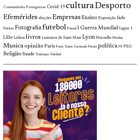
cultura
Desporto
Covid-19
Comunidades Portuguesas
Efemérides
Empresas
Ensino
fado
Exposição
eleições
futebol
Fotografia
I Guerra Mundial
Ligue 1
Futsal
Folclore
livros
Lyon
Lille
Lisboa
Lusitanos de Saint Maur
Marseille
Medias
Musica
política
opinião
Paris
Paris Saint Germain
PSG
Poesia
PS
Religião
Saude
Toulouse
Voleibol