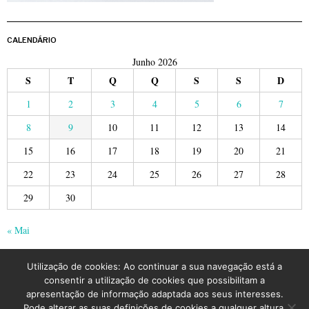
CALENDÁRIO
Junho 2026
S
T
Q
Q
S
S
D
1
2
3
4
5
6
7
8
9
10
11
12
13
14
15
16
17
18
19
20
21
22
23
24
25
26
27
28
29
30
« Mai
Utilização de cookies: Ao continuar a sua navegação está a
consentir a utilização de cookies que possibilitam a
apresentação de informação adaptada aos seus interesses.
Pode alterar as suas definições de cookies a qualquer altura.