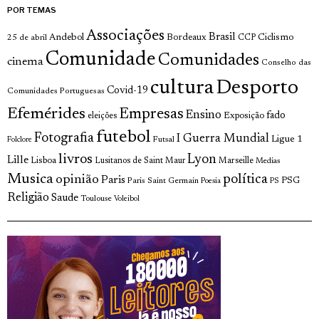
POR TEMAS
Associações
Brasil
Andebol
Bordeaux
Ciclismo
25 de abril
CCP
Comunidade
Comunidades
cinema
Conselho das
cultura
Desporto
Covid-19
Comunidades Portuguesas
Efemérides
Empresas
Ensino
fado
Exposição
eleições
futebol
Fotografia
I Guerra Mundial
Ligue 1
Futsal
Folclore
livros
Lyon
Lille
Lisboa
Lusitanos de Saint Maur
Marseille
Medias
Musica
política
opinião
Paris
Paris Saint Germain
PSG
Poesia
PS
Religião
Saude
Toulouse
Voleibol