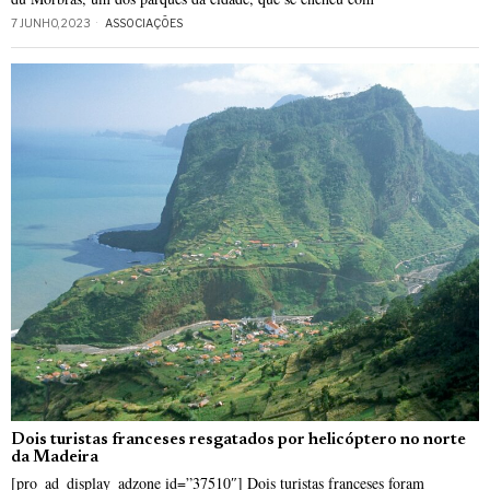
7 JUNHO, 2023
ASSOCIAÇÕES
Dois turistas franceses resgatados por helicóptero no norte
da Madeira
[pro_ad_display_adzone id=”37510″] Dois turistas franceses foram