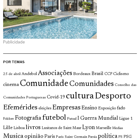
Publicidade
POR TEMAS
Associações
Brasil
Andebol
Bordeaux
Ciclismo
25 de abril
CCP
Comunidade
Comunidades
cinema
Conselho das
cultura
Desporto
Covid-19
Comunidades Portuguesas
Efemérides
Empresas
Ensino
fado
Exposição
eleições
futebol
Fotografia
I Guerra Mundial
Ligue 1
Futsal
Folclore
livros
Lyon
Lille
Lisboa
Lusitanos de Saint Maur
Marseille
Medias
Musica
política
opinião
Paris
Paris Saint Germain
PSG
Poesia
PS