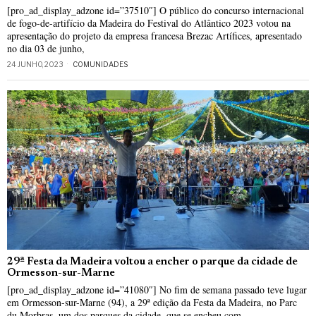
[pro_ad_display_adzone id=”37510″] O público do concurso internacional
de fogo-de-artifício da Madeira do Festival do Atlântico 2023 votou na
apresentação do projeto da empresa francesa Brezac Artífices, apresentado
no dia 03 de junho,
24 JUNHO, 2023
COMUNIDADES
29ª Festa da Madeira voltou a encher o parque da cidade de
Ormesson-sur-Marne
[pro_ad_display_adzone id=”41080″] No fim de semana passado teve lugar
em Ormesson-sur-Marne (94), a 29ª edição da Festa da Madeira, no Parc
du Morbras, um dos parques da cidade, que se encheu com