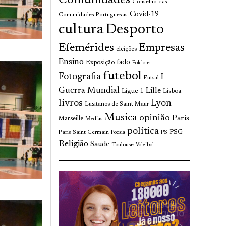
Comunidades
Conselho das
Covid-19
Comunidades Portuguesas
cultura
Desporto
Efemérides
Empresas
eleições
Ensino
fado
Exposição
Folclore
futebol
Fotografia
I
Futsal
Guerra Mundial
Lille
Ligue 1
Lisboa
livros
Lyon
Lusitanos de Saint Maur
Musica
opinião
Paris
Marseille
Medias
política
Paris Saint Germain
PSG
Poesia
PS
Religião
Saude
Toulouse
Voleibol